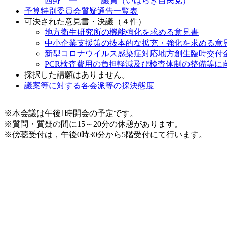
西野 一 議員（いばらき自民党）
予算特別委員会質疑通告一覧表
可決された意見書・決議（４件）
地方衛生研究所の機能強化を求める意見書
中小企業支援策の抜本的な拡充・強化を求める意
新型コロナウイルス感染症対応地方創生臨時交付
PCR検査費用の負担軽減及び検査体制の整備等に
採択した請願はありません。
議案等に対する各会派等の採決態度
※本会議は午後1時開会の予定です。
※質問・質疑の間に15～20分の休憩があります。
※傍聴受付は，午後0時30分から5階受付にて行います。