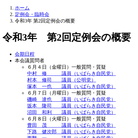
ホーム
定例会・臨時会
令和3年 第2回定例会の概要
令和3年 第2回定例会の概要
会期日程
本会議質問者
６月４日（金曜日）一般質問・質疑
中村 修 議員（いばらき自民党）
村本 修司 議員（公明党）
塚本 一也 議員（いばらき自民党）
６月７日（月曜日）一般質問・質疑
磯崎 達也 議員（いばらき自民党）
坂本 隆司 議員（いばらき自民党）
沼田 和利 議員（いばらき自民党）
６月８日（火曜日）一般質問・質疑
豊田 茂 議員（いばらき自民党）
下路 健次郎 議員（いばらき自民党）