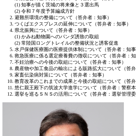
知事が描く茨城の将来像と３選出馬
令和７年度予算編成方針
避難所環境の整備について（答弁者：知事）
つくばエクスプレスの延伸について（答弁者：知事）
県北振興について（答弁者：知事）
かみね動物園へのパンダ誘致の取組
常陸国ロングトレイルの整備状況と誘客促進
水戸保健医療圏の医療提供体制について（答弁者：知事
救急医療に係る選定療養費の徴収について（答弁者：知
不妊治療への今後の取組について（答弁者：知事）
農産物や加工食品の輸出による販路拡大について（答弁
家畜伝染病対策について（答弁者：知事）
教育改革のこれまでの成果と今後の取組について（答弁
悠仁親王殿下の筑波大学進学について（答弁者：警察本
選挙を巡るＳＮＳの活用について（答弁者：選挙管理委