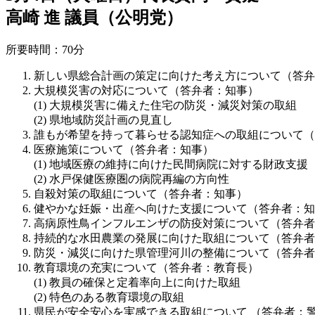
高崎 進 議員（公明党）
所要時間：70分
新しい県総合計画の策定に向けた考え方について（答弁
大規模災害の対応について（答弁者：知事）
大規模災害に備えた住宅の防災・減災対策の取組
県地域防災計画の見直し
誰もが希望を持って暮らせる認知症への取組について（
医療施策について（答弁者：知事）
地域医療の維持に向けた民間病院に対する財政支援
水戸保健医療圏の病院再編の方向性
自殺対策の取組について（答弁者：知事）
健やかな妊娠・出産へ向けた支援について（答弁者：知
高病原性鳥インフルエンザの防疫対策について（答弁者
持続的な水田農業の発展に向けた取組について（答弁者
防災・減災に向けた県管理河川の整備について（答弁者
教育環境の充実について（答弁者：教育長）
教員の確保と定着率向上に向けた取組
特色のある教育環境の取組
県民が安全安心を実感できる取組について （答弁者：