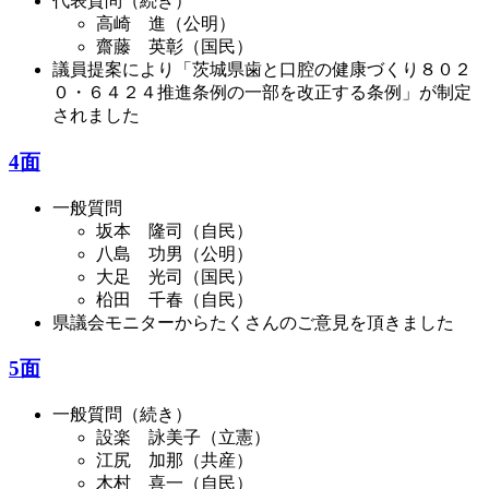
代表質問（続き）
高崎 進（公明）
齋藤 英彰（国民）
議員提案により「茨城県歯と口腔の健康づくり８０２
０・６４２４推進条例の一部を改正する条例」が制定
されました
4面
一般質問
坂本 隆司（自民）
八島 功男（公明）
大足 光司（国民）
柗田 千春（自民）
県議会モニターからたくさんのご意見を頂きました
5面
一般質問（続き）
設楽 詠美子（立憲）
江尻 加那（共産）
木村 喜一（自民）