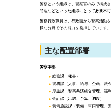
警察という組織は、警察官のみで構成さ
管理などといった組織にとって必要不可
警察行政職員は、行政面から警察活動を
様な分野でその能力を発揮しています。
主な配置部署
警察本部
総務課（秘書）
警務課（人事、給与、企画、法
厚生課（警察共済組合管理、福
会計課（出納、予算、調度）
装備施設課（装備・車両管理、