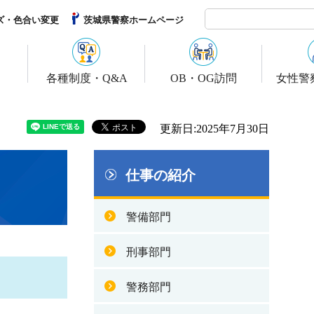
ズ・色合い変更
茨城県警察ホームページ
各種制度・Q&A
OB・OG訪問
女性警
更新日:2025年7月30日
仕事の紹介
警備部門
刑事部門
警務部門