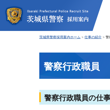
茨
茨城県警察採用案内ホーム
>
仕事の紹介
> 
警察行政職員
警察行政職員の仕