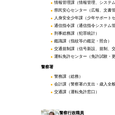
情報管理課（情報管理、システ
県民安心センター（広報、文書
人身安全少年課（少年サポート
通信指令課（通信指令システム
刑事総務課（犯罪統計）
鑑識課（指紋等の鑑定・照合）
交通規制課（信号新設、規制、
運転免許センター（免許試験・
警察署
警務課（総務）
会計課（警察署の支出・歳入全
交通課（運転免許窓口）
警察行政職員