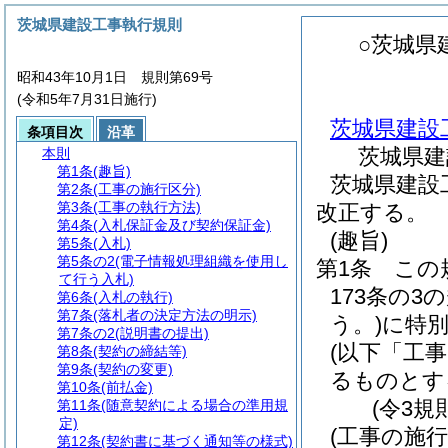
茨城県建設工事執行規則
○茨城県
昭和43年10月1日 規則第69号
(令和5年7月31日施行)
茨城県建設
条項目次
沿革
茨城県建
本則
第1条
(趣旨)
茨城県建設
第2条
(工事の施行区分)
第3条
(工事の執行方法)
改正する。
第4条
(入札保証金及び契約保証金)
(趣旨)
第5条
(入札)
第5条の2
(電子情報処理組織を使用し
第1条
この
て行う入札)
173条の
第6条
(入札の執行)
第7条
(落札者の決定方法の明示)
う。)
に特
第7条の2
(説明書の提出)
(以下「工
第8条
(契約の締結等)
第9条
(契約の変更)
るものとす
第10条
(前払金)
(令3規
第11条
(随意契約による場合の準用規
定)
(工事の施行
第12条
(契約書に基づく通知等の様式)