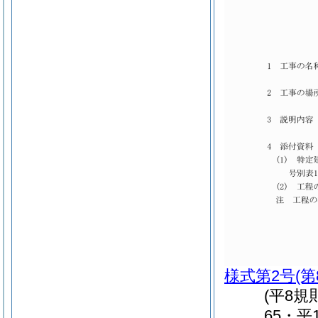
様式第2号
(第
(平8規
65・平