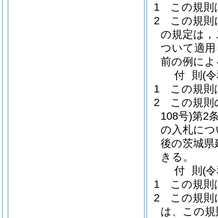
1
この規則
2
この規則
の規定は，
ついて適用
前の例によ
付
則
(
1
この規則
2
この規則
108号)
第2
の入札につ
後の茨城県
きる。
付
則
(
1
この規則
2
この規則
は、この規