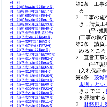
付 則
第2条
工事
付 則
(昭和44年規則第12号)
る。
付 則
(昭和49年規則第17号)
付 則
(昭和50年規則第4号)
2
工事の施
付 則
(昭和50年規則第61号)
き，請負工
付 則
(昭和54年規則第39号)
付 則
(昭和56年規則第40号)
(平7規
付 則
(平成元年規則第39号)
(工事の執行
付 則
(平成5年規則第43号)
付 則
(平成6年規則第52号)
第3条
請負
付 則
(平成7年規則第72号)
めるところ
付 則
(平成8年規則第8号)
付 則
(平成12年規則第202号)
2
直営工事
付 則
(平成14年規則第52号)
付 則
(平成14年規則第54号)
(平7規
付 則
(平成15年規則第65号)
(入札保証
付 則
(平成16年規則第4号)
付 則
(平成16年規則第35号)
第4条
茨城
付 則
(平成18年規則第23号)
規則」とい
付 則
(平成19年規則第60号)
付 則
(平成20年規則第23号)
きまでに，
付 則
(平成21年規則第30号)
を締結する
付 則
(平成22年規則第20号)
付 則
(平成23年規則第11号)
2
財務規則第
付 則
(平成25年規則第35号)