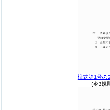
様式第1号の
(令3規