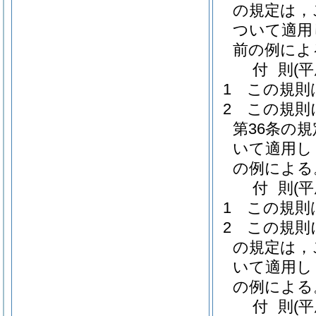
の規定は，
ついて適用
前の例によ
付
則
(
1
この規則
2
この規則
第36条の
いて適用し
の例による
付
則
(
1
この規則
2
この規則
の規定は，
いて適用し
の例による
付
則
(