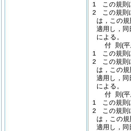
1
この規則
2
この規則
は，この規
適用し，同
による。
付
則
(
1
この規則
2
この規則
は，この規
適用し，同
による。
付
則
(
1
この規則
2
この規則
は，この規
適用し，同