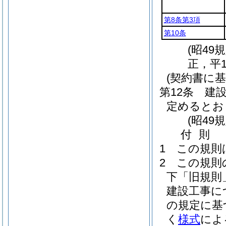
第8条第3項
第10条
(昭49
正，平1
(契約書に
第12条
建
定めるとお
(昭49
付
則
1
この規則
2
この規則
下「旧規則
建設工事に
の規定に基
く
様式
によ