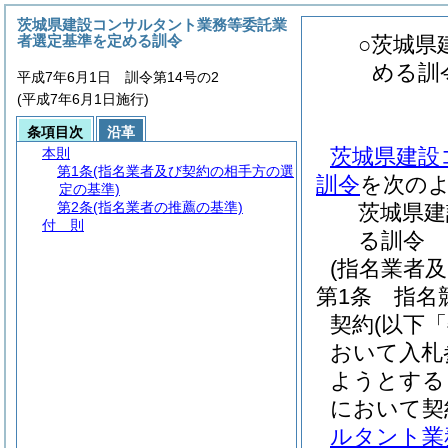
茨城県建設コンサルタント業務等委託業
者選定基準を定める訓令
○茨城県
める訓
平成7年6月1日 訓令第14号の2
(平成7年6月1日施行)
条項目次
沿革
茨城県建設
本則
第1条
(指名業者及び契約の相手方の選
訓令
を次の
定の基準)
第2条
(指名業者の推薦の基準)
茨城県建
付 則
る訓令
(指名業者
第1条
指名
契約
(以下
おいて入札
ようとする
において契
ルタント業