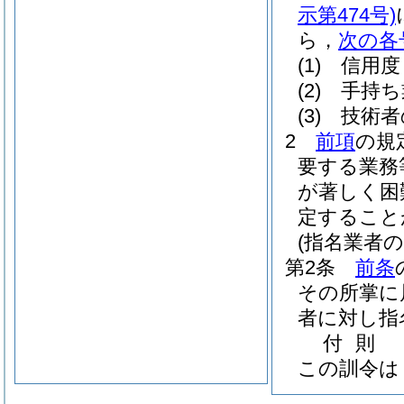
示第474号)
ら，
次の各
(1)
信用度
(2)
手持ち
(3)
技術者
2
前項
の規
要する業務
が著しく困
定すること
(指名業者の
第2条
前条
その所掌に
者に対し指
付
則
この訓令は