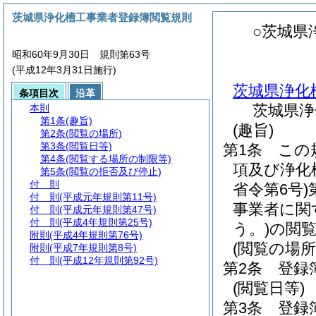
茨城県浄化槽工事業者登録簿閲覧規則
○茨城県
昭和60年9月30日 規則第63号
(平成12年3月31日施行)
茨城県浄化
条項目次
沿革
茨城県浄
本則
第1条
(趣旨)
(趣旨)
第2条
(閲覧の場所)
第3条
(閲覧日等)
第1条
この
第4条
(閲覧する場所の制限等)
項及び浄化
第5条
(閲覧の拒否及び停止)
付 則
省令第6号)
付 則
(平成元年規則第11号)
事業者に関
付 則
(平成元年規則第47号)
付 則
(平成4年規則第25号)
う。)
の閲
附則
(平成4年規則第76号)
(閲覧の場所
附則
(平成7年規則第8号)
付 則
(平成12年規則第92号)
第2条
登録
(閲覧日等)
第3条
登録