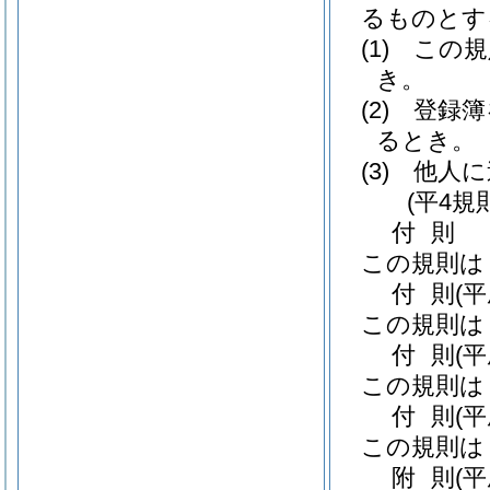
るものとす
(1)
この規
き。
(2)
登録簿
るとき。
(3)
他人に
(平4規
付
則
この規則は
付
則
(
この規則は
付
則
(
この規則は
付
則
(
この規則は
附
則
(