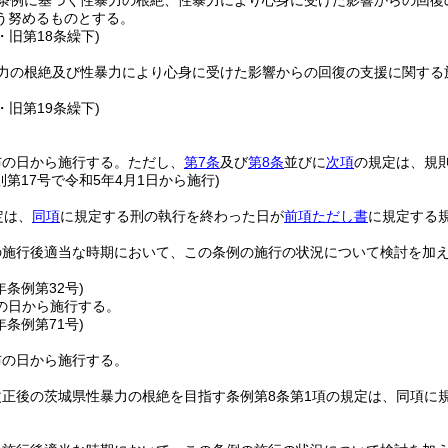
条例に基づく性暴力の根絶、性暴力により心身に受けた影響からの回復
う努めるものとする。
2・旧第18条繰下)
力の根絶及び性暴力により心身に受けた影響からの回復の支援に関する
2・旧第19条繰下)
布の日から施行する。
ただし、
第7条
及び
第8条
並びに
次項
の規定は、規
則第17号で令和5年4月1日から施行)
定は、
同項
に規定する刑の執行を終わった日が
前項ただし書
に規定する
の施行後適当な時期において、この条例の施行の状況について検討を加
。
年
条例第32号)
の日から施行する。
年
条例第71号)
布の日から施行する。
改正後の茨城県性暴力の根絶を目指す条例第8条第1項の規定は、同項に
。