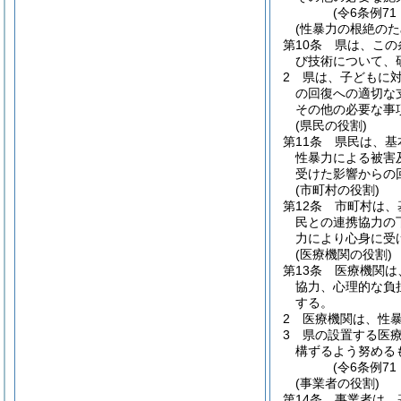
(令6条例7
(性暴力の根絶のた
第10条
県は、この
び技術について、
2
県は、子どもに
の回復への適切な
その他の必要な事
(県民の役割)
第11条
県民は、基
性暴力による被害
受けた影響からの
(市町村の役割)
第12条
市町村は、
民との連携協力の
力により心身に受
(医療機関の役割)
第13条
医療機関は
協力、心理的な負
する。
2
医療機関は、性
3
県の設置する医
構ずるよう努める
(令6条例7
(事業者の役割)
第14条
事業者は、