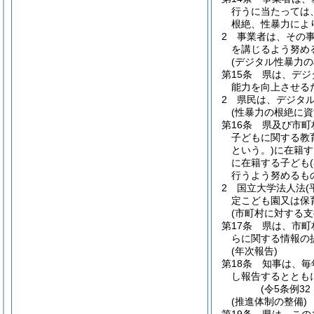
行うに当たっては
根絶、性暴力によ
2
事業者は、その
を講じるよう努め
(デジタル性暴力の
第15条
県は、デジ
能力を向上させる
2
県民は、デジタ
(性暴力の根絶に
第16条
県及び市町
子どもに関する教
という。)
に在籍す
に在籍する子ども
行うよう努めるも
2
国立大学法人法
(
定こども園又は保
(市町村に対する支
第17条
県は、市町
らに関する情報の
(年次報告)
第18条
知事は、毎
し報告するととも
(令5条例32
(推進体制の整備)