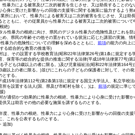
、性暴力による被害及び二次的被害を生じさせ、又は助長することのな
り心身に受けた影響からの回復の支援等に関する施策に協力するよう努
事業所において、性暴力による被害又は二次的被害を生じさせ、又は助
るとともに、その従業員から性暴力による被害又は二次的被害について
根絶)
タル性暴力の根絶に向け、県民のデジタル性暴力の危険性及びこれを防
ため、県民の年齢その他その置かれている状況に応じた講習の実施、情
ル性暴力の危険性についての理解を深めるとともに、
前項
の能力の向上
資する総合的な教育の推進等)
村は、その設置する学校教育法
(昭和22年法律第26号)
第1条に規定する
育、保育等の総合的な提供の推進に関する法律
(平成18年法律第77号)
第
る子ども
(3歳以上の者に限る。)
及び児童福祉法
(昭和22年法律第164号)
(3歳以上の者に限る。)
並びにこれらの子どもの保護者に対して、その発
のとする。
平成15年法律第112号)
第2条第1項に規定する国立大学法人、私立学校法
育所を設置する法人
(国、県及び市町村を除く。)
は、
前項
の規定に準じ
援)
村が適切かつ効果的に性暴力の根絶、性暴力により心身に受けた影響か
提供又は助言その他の必要な施策を講ずるものとする。
年度、性暴力の根絶、性暴力により心身に受けた影響からの回復の支援
に、これを公表するものとする。
・追加)