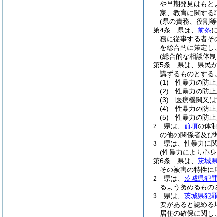
や早期発見はもと
家、教育に関する
(県の責務、役割等
第4条
県は、
前条
務に従事する者そ
を総合的に策定し
(総合的な相談体制
第5条
県は、県民
講ずるものとする
(1)
性暴力の防止
(2)
性暴力の防止
(3)
医療機関又は
(4)
性暴力の防止
(5)
性暴力の防止
2
県は、
前項
の体
の他の関係者及び
3
県は、性暴力に
(性暴力により心
第6条
県は、
茨城
その被害の特性に
2
県は、
茨城県犯罪
るよう努めるもの
3
県は、
茨城県犯罪
要があると認める
居住の確保に関し