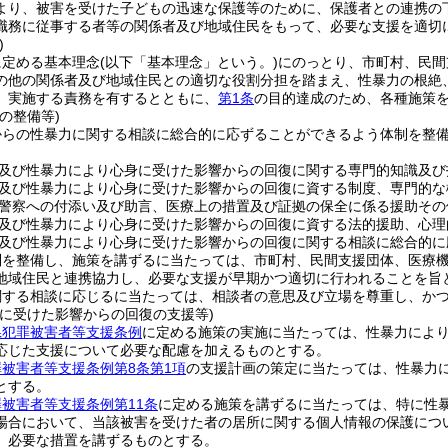
より、被害を受けた子どもの迅速な保護等のために、保護者との連携の
職務に従事する者等の関係者及び地域住民をもって、必要な支援を適切
)
に定める基本理念
(以下「基本理念」という。)
にのっとり、市町村、民間
の他の関係者及び地域住民との適切な役割分担を踏まえ、性暴力の根絶
、実施する責務を有するとともに、
第1条
の目的達成のため、各種施策
の整備等)
からの性暴力に関する相談に総合的に応ずることができるよう体制を整
。
及び性暴力により心身に受けた影響からの回復に関する専門的知識及び
及び性暴力により心身に受けた影響からの回復に資する制度、専門的な
警察への付添い及び助言、医療上の措置及び証拠の保全に係る援助その
及び性暴力により心身に受けた影響からの回復に資する法的援助、心理
及び性暴力により心身に受けた影響からの回復に関する相談に総合的に
制を整備し、施策を講ずるに当たっては、市町村、民間支援団体、医療
地域住民と連携協力し、必要な支援が早期かつ適切に行われることを旨
関する相談に応じるに当たっては、相談者の意思及び立場を尊重し、か
身に受けた影響からの回復の支援等)
県犯罪被害者等支援条例
に定める施策の実施に当たっては、性暴力によ
応じた支援について必要な配慮を加えるものとする。
被害者等支援条例第8条第1項
の支援計画の策定に当たっては、性暴力
とする。
被害者等支援条例第11条
に定める施策を講ずるに当たっては、特に性
場合において、当該被害を受けた者の居所に関する個人情報の保護につ
、必要な措置を講ずるものとする。