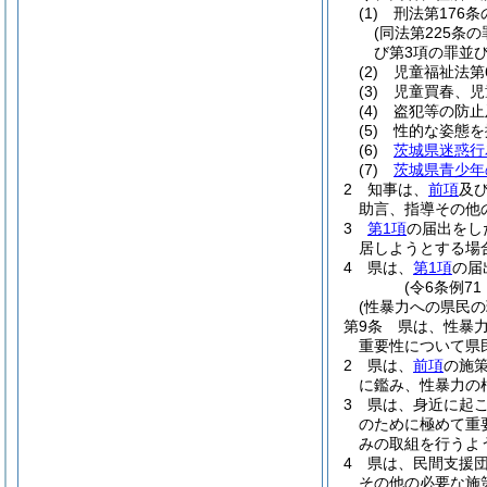
(1)
刑法第176条
(同法第225条
び第3項の罪並び
(2)
児童福祉法第
(3)
児童買春、児
(4)
盗犯等の防止
(5)
性的な姿態を
(6)
茨城県迷惑行
(7)
茨城県青少年
2
知事は、
前項
及
助言、指導その他
3
第1項
の届出をし
居しようとする場
4
県は、
第1項
の届
(令6条例7
(性暴力への県民
第9条
県は、性暴
重要性について県
2
県は、
前項
の施
に鑑み、性暴力の
3
県は、身近に起
のために極めて重
みの取組を行うよ
4
県は、民間支援
その他の必要な施