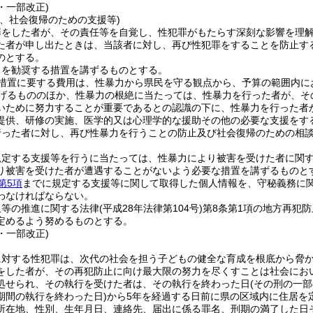
1・一部改正)
止、社会復帰のための支援等)
罪をした者が、その責任等を自覚し、性犯罪がもたらす深刻な影響を理
た者が申し出たときは、当該者に対し、再び性犯罪をすることを防止す
のとする。
出を勧奨する措置を講ずるものとする。
措置に要する費用は、性暴力から県民を守る観点から、予算の範囲内に
げるもののほか、性暴力の根絶に当たっては、性暴力を行った者が、そ
いために努力することが重要であるとの認識の下に、性暴力を行った者
提供、研修の実施、医学的又は心理学的な援助その他の必要な支援をす
行った者に対し、再び性暴力を行うことの防止及び社会復帰のための相
規定する支援等を行うに当たっては、性暴力により被害を受けた者に関
り被害を受けた者が遭遇することがないよう必要な措置を講ずるものと
第5項
までに規定する支援等に関して取得した個人情報を、守秘義務に
わなければならない。
止等の推進に関する法律
(平成28年法律第104号)
第8条第1項の地方再犯
定めるよう努めるものとする。
1・一部改正)
に対する性犯罪は、次代の社会を担う子どもの健全な育成を根底から脅
をした者が、その再犯防止に向け最大限の努力を尽くすことは社会にお
処せられ、その執行を受けた者は、その執行を終わった日
(その刑の一
期間の執行を終わった日)
から5年を経過する日前に県の区域内に住居を
所在地、性別、生年月日、連絡先、届出に係る罪名、刑期の満了した日