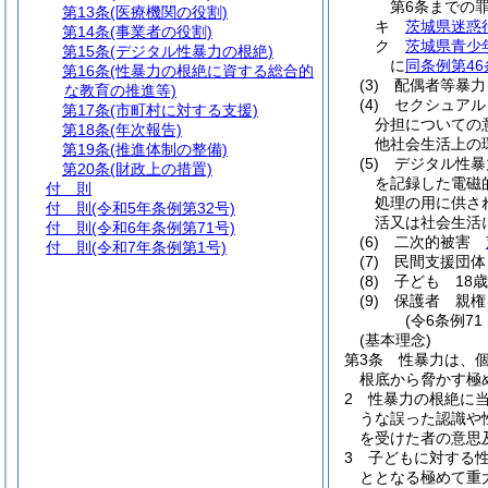
第6条までの
第13条
(医療機関の役割)
キ
茨城県迷惑
第14条
(事業者の役割)
ク
茨城県青少
第15条
(デジタル性暴力の根絶)
に
同条例第46
第16条
(性暴力の根絶に資する総合的
(3)
配偶者等暴力
な教育の推進等)
(4)
セクシュアル
第17条
(市町村に対する支援)
分担についての
第18条
(年次報告)
他社会生活上の
第19条
(推進体制の整備)
(5)
デジタル性
第20条
(財政上の措置)
を記録した電磁
付 則
処理の用に供さ
付 則
(令和5年条例第32号)
活又は社会生活
付 則
(令和6年条例第71号)
(6)
二次的被害
付 則
(令和7年条例第1号)
(7)
民間支援団体
(8)
子ども 18
(9)
保護者 親権
(令6条例7
(基本理念)
第3条
性暴力は、
根底から脅かす極
2
性暴力の根絶に
うな誤った認識や
を受けた者の意思
3
子どもに対する
ととなる極めて重