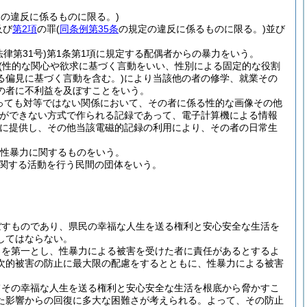
の違反に係るものに限る。)
及び
第2項
の罪
(
同条例第35条
の規定の違反に係るものに限る。)
並び
法律第31号)
第1条第1項に規定する配偶者からの暴力をいう。
(性的な関心や欲求に基づく言動をいい、性別による固定的な役割
る偏見に基づく言動を含む。)
により当該他の者の修学、就業その
の者に不利益を及ぼすことをいう。
っても対等ではない関係において、その者に係る性的な画像その他
とができない方式で作られる記録であって、電子計算機による情報
に提供し、その他当該電磁的記録の利用により、その者の日常生
性暴力に関するものをいう。
関する活動を行う民間の団体をいう。
ぼすものであり、県民の幸福な人生を送る権利と安心安全な生活を
してはならない。
とを第一とし、性暴力による被害を受けた者に責任があるとするよ
次的被害の防止に最大限の配慮をするとともに、性暴力による被害
てその幸福な人生を送る権利と安心安全な生活を根底から脅かすこ
た影響からの回復に多大な困難さが考えられる。
よって、その防止