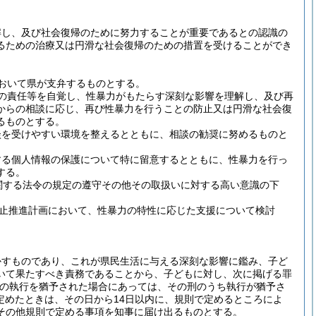
解し、及び社会復帰のために努力することが重要であるとの認識の
るための治療又は円滑な社会復帰のための措置を受けることができ
おいて県が支弁するものとする。
の責任等を自覚し、性暴力がもたらす深刻な影響を理解し、及び再
からの相談に応じ、再び性暴力を行うことの防止又は円滑な社会復
るものとする。
談を受けやすい環境を整えるとともに、相談の勧奨に努めるものと
する個人情報の保護について特に留意するとともに、性暴力を行っ
する。
関する法令の規定の遵守その他その取扱いに対する高い意識の下
防止推進計画において、性暴力の特性に応じた支援について検討
かすものであり、これが県民生活に与える深刻な影響に鑑み、子ど
いて果たすべき責務であることから、子どもに対し、次に掲げる罪
部の執行を猶予された場合にあっては、その刑のうち執行が猶予さ
定めたときは、その日から14日以内に、規則で定めるところによ
その他規則で定める事項を知事に届け出るものとする。