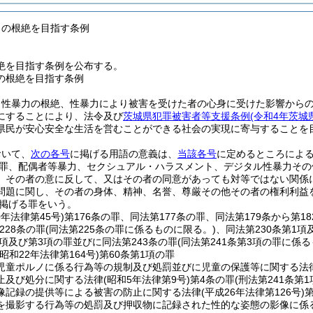
力の根絶を目指す条例
絶を目指す条例を公布する。
の根絶を目指す条例
、性暴力の根絶、性暴力により被害を受けた者の心身に受けた影響から
にすることにより、法令及び
茨城県犯罪被害者等支援条例
(令和4年茨城
県民が安心安全な生活を営むことができる社会の実現に寄与することを
おいて、
次の各号
に掲げる用語の意義は、
当該各号
に定めるところによ
罪、配偶者等暴力、セクシュアル・ハラスメント、デジタル性暴力その
、その者の意に反して、又はその者の同意があっても対等ではない関係
問題に関し、その者の身体、精神、名誉、尊厳その他その者の権利利益
掲げる罪をいう。
0年法律第45号)
第176条の罪、同法第177条の罪、同法第179条から第1
228条の罪
(同法第225条の罪に係るものに限る。)
、同法第230条第1項
1項及び第3項の罪並びに同法第243条の罪
(同法第241条第3項の罪に係
(昭和22年法律第164号)
第60条第1項の罪
児童ポルノに係る行為等の規制及び処罰並びに児童の保護等に関する法
止及び処分に関する法律
(昭和5年法律第9号)
第4条の罪
(刑法第241条第
像記録の提供等による被害の防止に関する法律
(平成26年法律第126号)
を撮影する行為等の処罰及び押収物に記録された性的な姿態の影像に係