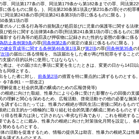
の罪、同法第177条の罪、同法第179条から第182条までの罪、同法第22
の罪に係るものに限る。)
、同法第230条第1項及び第231条の罪
(その犯罪
に同法第243条の罪
(同法第241条第3項の罪に係るものに限る。)
60条第1項の罪
童ポルノに係る行為等の規制及び処罰並びに児童の保護等に関する法律第
及び処分に関する法律第4条の罪
(刑法第241条第1項の罪に係るものに限
撮影する行為等の処罰及び押収物に記録された性的な姿態の影像に係る
為防止条例第9条
の罪
(
同条例第2条
の規定の違反に係るものに限る。)
の健全育成等に関する条例第46条第1項
及び
第2項
の罪
(
同条例第35条
の
び
次項
の届出に係る情報を、当該届出をした者が再び性犯罪をすること
の支援の目的以外に使用してはならない。
た者は、その届け出た事項に変更を生じたときは、変更の日から14日
合も同様とする。
出をした者に対し、
前条第2項
の措置を特に重点的に講ずるものとする
1・令7条例1・一部改正)
の理解促進と社会的気運の醸成のための広報啓発等)
力の根絶に向けた取組、性暴力により心身に受けた影響からの回復の支
民の理解と関心を深めるため、広報活動、啓発活動その他の必要な施策
策を講ずるに当たっては、性暴力の根絶が県民生活に密接に関わるもの
根絶に自主的かつ積極的に取り組む社会的気運の醸成に努めるものとす
こり得る性暴力は決して許されない卑劣な行為であり、これを根絶する
要であることに鑑み、性暴力の根絶に向けた対策強化月間を設定し、各
う努めるものとする。
団体の活動を促進するため、情報の提供又は助言、性暴力の根絶又は性
策を講ずるものとする。