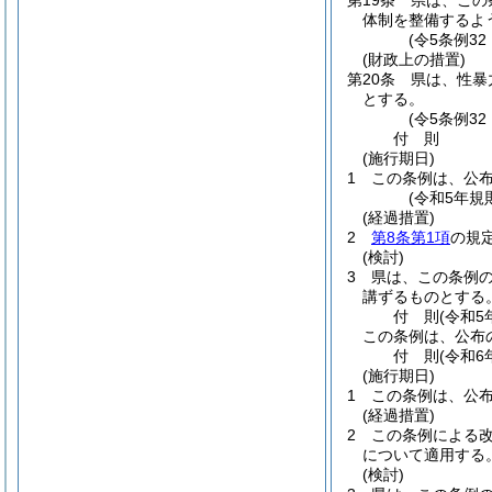
第19条
県は、この
体制を整備するよ
(令5条例3
(財政上の措置)
第20条
県は、性暴
とする。
(令5条例3
付
則
(施行期日)
1
この条例は、公
(令和5年規
(経過措置)
2
第8条第1項
の規
(検討)
3
県は、この条例
講ずるものとする
付
則
(令和5
この条例は、公布
付
則
(令和6
(施行期日)
1
この条例は、公
(経過措置)
2
この条例による
について適用する
(検討)