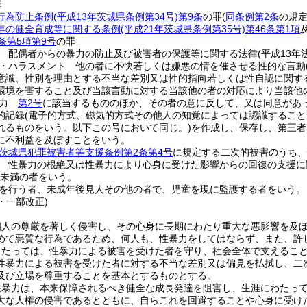
罪
行為防止条例
(平成13年茨城県条例第34号)
第9条
の罪
(
同条例第2条
の規定
年の健全育成等に関する条例
(平成21年茨城県条例第35号)
第46条第1項
条第5項第9号
の罪
 配偶者からの暴力の防止及び被害者の保護等に関する法律
(平成13年
・ハラスメント 他の者に不快若しくは嫌悪の情を催させる性的な言動
意識、性別を理由とする不当な差別又は性的指向若しくは性自認に関す
環境を害すること及び当該言動に対する当該他の者の対応により当該他
暴力
第2号
に該当するもののほか、その者の意に反して、又は同意があ
的記録
(電子的方式、磁気的方式その他人の知覚によっては認識するこ
れるものをいう。以下この号において同じ。)
を作成し、保存し、第三者
に不利益を及ぼすことをいう。
茨城県犯罪被害者等支援条例第2条第4号
に規定する二次的被害のうち、
 性暴力の根絶又は性暴力により心身に受けた影響からの回復の支援に
歳未満の者をいう。
を行う者、未成年後見人その他の者で、児童を現に監護する者をいう。
1・一部改正)
個人の尊厳を著しく侵害し、その心身に長期にわたり重大な悪影響を及
めて悪質な行為であるため、何人も、性暴力をしてはならず、また、許
当たっては、性暴力による被害を受けた者を守り、社会全体で支えるこ
性暴力による被害を受けた者に対する不当な差別又は偏見を払拭し、二
及び立場を尊重することを基本とするものとする。
性暴力は、本来保障されるべき健全な成長発達を阻害し、生涯にわたっ
大な人権の侵害であるとともに、自らこれを回避することや心身に受け