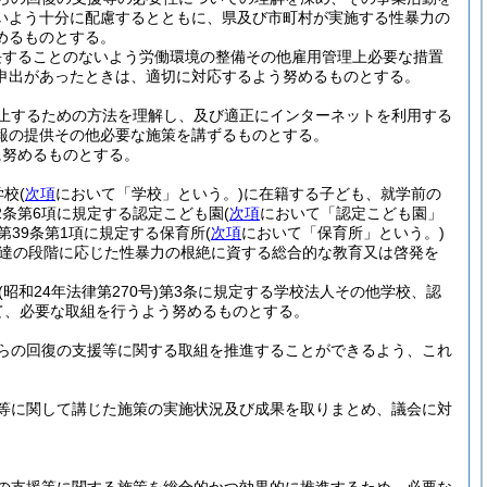
いよう十分に配慮するとともに、県及び市町村が実施する性暴力の
めるものとする。
長することのないよう労働環境の整備その他雇用管理上必要な措置
申出があったときは、適切に対応するよう努めるものとする。
止するための方法を理解し、及び適正にインターネットを利用する
報の提供その他必要な施策を講ずるものとする。
に努めるものとする。
学校
(
次項
において「学校」という。)
に在籍する子ども、就学前の
2条第6項に規定する認定こども園
(
次項
において「認定こども園」
第39条第1項に規定する保育所
(
次項
において「保育所」という。)
達の段階に応じた性暴力の根絶に資する総合的な教育又は啓発を
(昭和24年法律第270号)
第3条に規定する学校法人その他学校、認
て、必要な取組を行うよう努めるものとする。
らの回復の支援等に関する取組を推進することができるよう、これ
等に関して講じた施策の実施状況及び成果を取りまとめ、議会に対