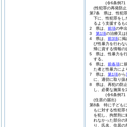
(令6条例7
(性犯罪の再発防
第7条
県は、性犯
下に、性犯罪をし
るよう支援するも
2
県は、
前項
の申
3
第1項
の治療又は
4
県は、
前3項
に掲
び性暴力を行わな
帰に資する情報の
5
県は、性暴力を
する。
6
県は、
前各項
に
た者と性暴力によ
7
県は、
第1項
から
に、適切に取り扱
8
県は、再犯の防
し、必要な施策を
(令6条例7
(住居の届出)
第8条
特に子ども
もに対する性犯罪
を犯し、拘禁刑に
れなかった部分の
り、氏名、住居の