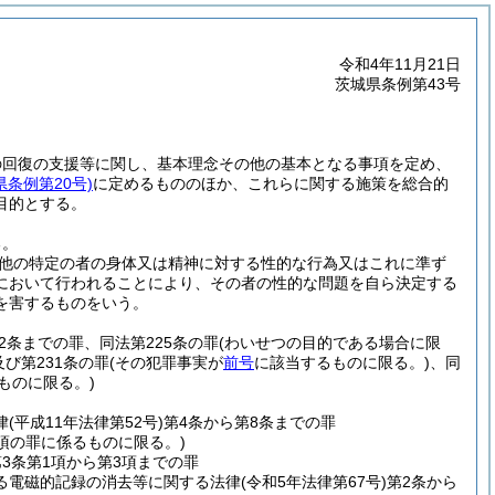
令和4年11月21日
茨城県条例第43号
の回復の支援等に関し、基本理念その他の基本となる事項を定め、
県条例第20号)
に定めるもののほか、これらに関する施策を総合的
目的とする。
る。
他の特定の者の身体又は精神に対する性的な行為又はこれに準ず
において行われることにより、その者の性的な問題を自ら決定する
を害するものをいう。
82条までの罪、同法第225条の罪
(わいせつの目的である場合に限
及び第231条の罪
(その犯罪事実が
前号
に該当するものに限る。)
、同
るものに限る。)
律
(平成11年法律第52号)
第4条から第8条までの罪
1項の罪に係るものに限る。)
第3条第1項から第3項までの罪
る電磁的記録の消去等に関する法律
(令和5年法律第67号)
第2条から