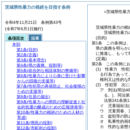
茨城県性暴力の根絶を目指す条例
○茨城県性暴
令和4年11月21日 条例第43号
茨城県性暴力の根
(令和7年6月1日施行)
茨城県性暴力
(目的)
条項目次
沿革
第1条
この条例は
本則
県の責務を明らか
第1条
(目的)
に推進し、もって
第2条
(定義)
(定義)
第3条
(基本理念)
第2条
この条例に
第4条
(県の責務、役割等)
(1)
性暴力 性犯
第5条
(総合的な相談体制の整備等)
る行為であって
第6条
(性暴力により心身に受けた影響
権利又は性的な
からの回復の支援等)
(2)
性犯罪 次に
第7条
(性犯罪の再発防止、社会復帰の
ア
刑法
(明治4
ための支援等)
る。)
、同法第
第8条
(住居の届出)
法第241条第
第9条
(性暴力への県民の理解促進と社
イ
児童福祉法
会的気運の醸成のための広報啓発等)
ウ
児童買春、
第10条
(性暴力の根絶のための人材の
エ
盗犯等の防
育成)
オ
私事性的画
第11条
(県民の役割)
カ
性的な姿態
第12条
(市町村の役割)