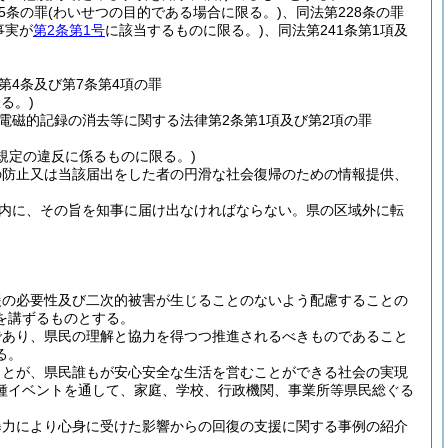
5条の罪
(わいせつの目的である場合に限る。)
、同法第228条の罪
事実が
第2条第1号
に該当するものに限る。)
、同法第241条第1項及
4条及び第7条第4項の罪
る。)
電磁的記録の消去等に関する法律第2条第1項及び第2項の罪
規定の違反に係るものに限る。)
の防止又は当該届出をした者の円滑な社会復帰のための情報提供、
以内に、その旨を知事に届け出なければならない。
県の区域外に転
。
援の必要性及び二次的被害が生じることのないよう配慮することの
を講ずるものとする。
であり、県民の理解と協力を得つつ推進されるべきものであること
る。
ことが、県民誰もが安心安全な生活を営むことができる社会の実現
種イベントを通して、家庭、学校、行政機関、事業所等県民総ぐる
暴力により心身に受けた影響からの回復の支援に関する事例の紹介