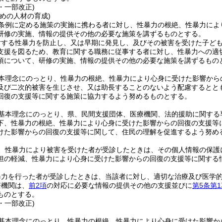
1・一部改正)
めの人材の育成)
条例に定める施策の実施に携わる者に対し、性暴力の根絶、性暴力によ
研修の実施、情報の提供その他の必要な施策を講ずるものとする。
対する性暴力を防止し、又は早期に発見し、及びその被害を受けた子ど
支援を図るため、教育に関する職務に従事する者に対し、性暴力への適
項について、研修の実施、情報の提供その他の必要な施策を講ずるもの
本理念にのっとり、性暴力の根絶、性暴力により心身に受けた影響から
及び二次的被害を生じさせ、又は助長することのないよう配慮するとと
回復の支援等に関する施策に協力するよう努めるものとする。
基本理念にのっとり、県、民間支援団体、医療機関、法的援助に関する
下、性暴力の根絶、性暴力により心身に受けた影響からの回復の支援等
けた影響からの回復の支援等に関して、住民の理解を促進するよう努め
、性暴力により被害を受けた者が受診したときは、その個人情報の保護
担の軽減、性暴力により心身に受けた影響からの回復の支援等に関する
暴力を行った者が受診したときは、当該者に対し、適切な治療及び医学
療機関は、
前2項
の対応に必要な情報の提供その他の支援並びに
第5条第1
ものとする。
1・一部改正)
基本理念にのっとり、性暴力の根絶、性暴力により心身に受けた影響か