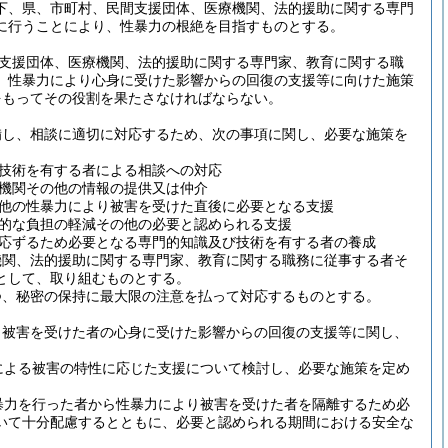
下、県、市町村、民間支援団体、医療機関、法的援助に関する専門
に行うことにより、性暴力の根絶を目指すものとする。
支援団体、医療機関、法的援助に関する専門家、教育に関する職
、性暴力により心身に受けた影響からの回復の支援等に向けた施策
をもってその役割を果たさなければならない。
備し、相談に適切に対応するため、次の事項に関し、必要な施策を
技術を有する者による相談への対応
機関その他の情報の提供又は仲介
他の性暴力により被害を受けた直後に必要となる支援
的な負担の軽減その他の必要と認められる支援
応ずるため必要となる専門的知識及び技術を有する者の養成
機関、法的援助に関する専門家、教育に関する職務に従事する者そ
として、取り組むものとする。
つ、秘密の保持に最大限の注意を払って対応するものとする。
り被害を受けた者の心身に受けた影響からの回復の支援等に関し、
による被害の特性に応じた支援について検討し、必要な施策を定め
暴力を行った者から性暴力により被害を受けた者を隔離するため必
いて十分配慮するとともに、必要と認められる期間における安全な