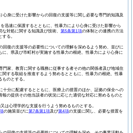
り心身に受けた影響からの回復の支援等に関し必要な専門的知識及
もを迅速に保護するとともに、性暴力により心身に受けた影響から
切な対処に関する知識及び技術、
第5条第1項
の体制との連携の方法
とする。
の回復の支援等の必要性についての理解を深めるよう努め、並びに
もに、県及び市町村が実施する性暴力の根絶、性暴力により心身に
専門家、教育に関する職務に従事する者その他の関係者及び地域住
に関する取組を推進するよう努めるとともに、性暴力の根絶、性暴
るものとする。
に十分に配慮するとともに、医療上の措置のほか、証拠の保全への
情報の提供その他当該者の状況に応じた適切な対応に努めるものと
的又は心理学的な支援を行うよう努めるものとする。
項
の施策並びに
第7条第1項
及び
第4項
の支援に関し、必要な措置を
らの回復の支援等の必要性についての理解を深め、その事業活動を