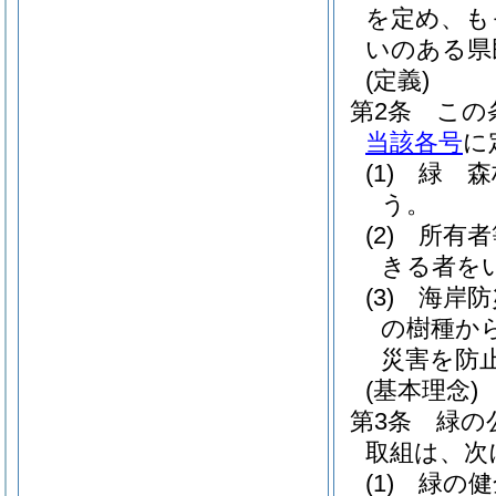
を定め、も
いのある県
(定義)
第2条
この
当該各号
に
(1)
緑 森
う。
(2)
所有者
きる者を
(3)
海岸防
の樹種か
災害を防
(基本理念)
第3条
緑の
取組は、次
(1)
緑の健