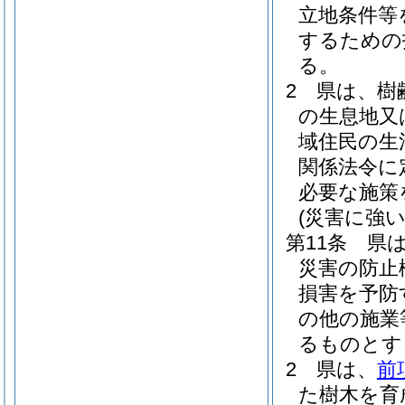
立地条件等
するための
る。
2
県は、樹
の生息地又
域住民の生
関係法令に
必要な施策
(災害に強
第11条
県
災害の防止
損害を予防
の他の施業
るものとす
2
県は、
前
た樹木を育