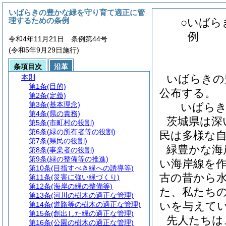
いばらきの豊かな緑を守り育て適正に管
理するための条例
○いばら
例
令和4年11月21日 条例第44号
(令和5年9月29日施行)
条項目次
沿革
いばらきの
本則
第1条
(目的)
公布する。
第2条
(定義)
第3条
(基本理念)
いばら
第4条
(県の責務)
茨城県は深
第5条
(市町村の役割)
第6条
(緑の所有者等の役割)
民は多様な
第7条
(県民の役割)
緑豊かな海
第8条
(事業者の役割)
第9条
(緑の整備等の推進)
い海岸線を
第10条
(目指すべき緑への誘導等)
古の昔から
第11条
(災害に強い緑づくり)
第12条
(海岸の緑の整備等)
た、私たち
第13条
(河川の樹木の適正な管理)
いを与えて
第14条
(道路等の樹木の適正な管理)
第15条
(創出した緑の適正な管理)
先人たちは
第16条
(公園の樹木の適正な管理)