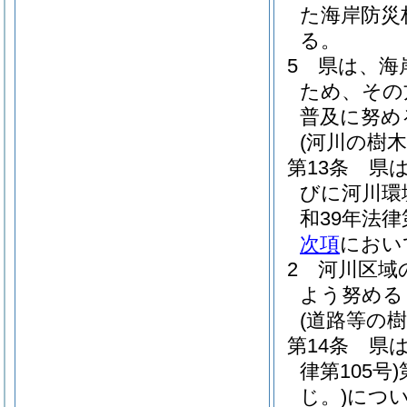
た海岸防災
る。
5
県は、海
ため、その
普及に努め
(河川の樹
第13条
県
びに河川環
和39年法律第
次項
におい
2
河川区域
よう努める
(道路等の
第14条
県
律第105号)
じ。)
につ