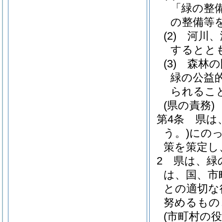
「緑の整
の整備等
(2)
河川、
するとと
(3)
森林の
緑の公益
られるこ
(県の責務)
第4条
県は
う。)
にの
策を策定し
2
県は、緑
は、国、市
との適切な
努めるもの
(市町村の役