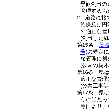
景観創出の
管理するも
2
道路に接
確保及び円
の適正な管
(創出した
第15条
茨
号)
の規定
な管理に努
(公園の樹
第16条
県
適正な管理
(公共工事
第17条
県
うに当たっ
等により、