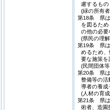
慮するもの
(緑の所有
第18条
県
を図るため
の他の必要
(県民の理解
第19条
県
めるため、
要な施策を
(民間団体
第20条
県
整備等の活
導者の養成
(人材の育成
第21条
県
術者、造園