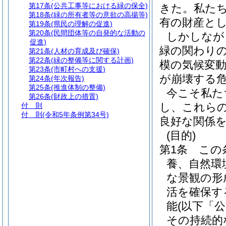
第17条
(公共工事等における緑の保全)
きた。私た
第18条
(緑の所有者等の意欲の高揚等)
有の財産と
第19条
(県民の理解の促進)
第20条
(民間団体等の自発的な活動の
しかしなが
促進)
緑の関わり
第21条
(人材の育成及び確保)
第22条
(緑の整備等に関する計画)
模の気候変
第23条
(市町村への支援)
が崩壊する
第24条
(年次報告)
第25条
(推進体制の整備)
今こそ私た
第26条
(財政上の措置)
し、これら
付 則
付 則
(令和5年条例第34号)
良好な関係
(目的)
第1条
この
養、自然環
な景観の形
活を確保す
能
(以下「
その持続的