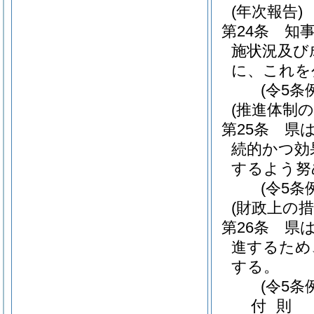
(年次報告)
第24条
知
施状況及び
に、これを
(令5条
(推進体制の
第25条
県
続的かつ効
するよう努
(令5条
(財政上の措
第26条
県
進するため
する。
(令5条
付
則