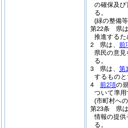
の確保及び
る。
(緑の整備
第22条
県
推進するた
2
県は、
前
県民の意見
る。
3
県は、
第
するものと
4
前2項
の
ついて準用
(市町村への
第23条
県
情報の提供
る。