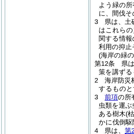
よう緑の所
に、間伐そ
3
県は、土
はこれらの
関する情報
利用の抑止
(海岸の緑の
第12条
県
策を講ずる
2
海岸防災
するものと
3
前項
の所
虫類を運ぶ
ある樹木
(
かに伐倒駆
4
県は、
第