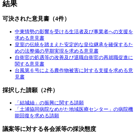
結果
可決された意見書（4件）
中東情勢の影響を受ける生活者及び事業者への支援を
求める意見書
皇室の伝統を踏まえた安定的な皇位継承を確保するた
めの法整備の早期実現を求める意見書
自衛官の処遇等の改善及び退職自衛官の再就職促進に
関する意見書
台風第６号による農作物被害に対する支援を求める意
見書
採択した請願（2件）
「結城紬」の振興に関する請願
「土浦協同病院なめがた地域医療センター」の病院機
能回復を求める請願
議案等に対する各会派等の採決態度