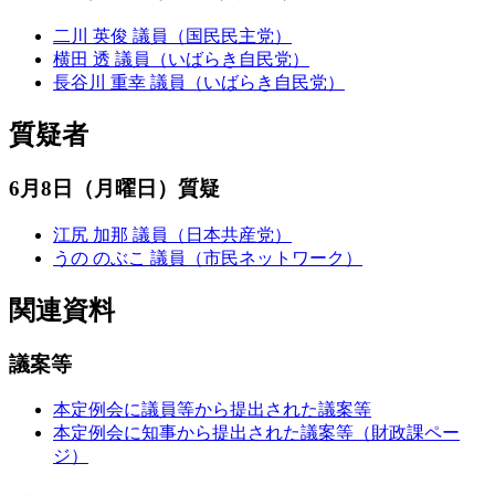
二川 英俊 議員（国民民主党）
横田 透 議員（いばらき自民党）
長谷川 重幸 議員（いばらき自民党）
質疑者
6月8日（月曜日）質疑
江尻 加那 議員（日本共産党）
うの のぶこ 議員（市民ネットワーク）
関連資料
議案等
本定例会に議員等から提出された議案等
本定例会に知事から提出された議案等（財政課ペー
ジ）