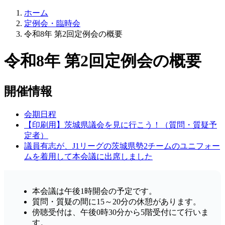
ホーム
定例会・臨時会
令和8年 第2回定例会の概要
令和8年 第2回定例会の概要
開催情報
会期日程
【印刷用】茨城県議会を見に行こう！（質問・質疑予
定者）
議員有志が、J1リーグの茨城県勢2チームのユニフォー
ムを着用して本会議に出席しました
本会議は午後1時開会の予定です。
質問・質疑の間に15～20分の休憩があります。
傍聴受付は、午後0時30分から5階受付にて行いま
す。