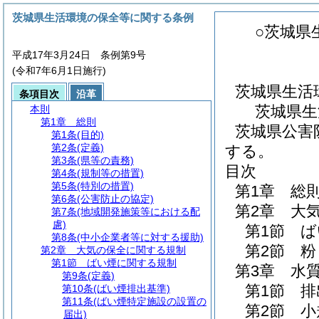
茨城県生活環境の保全等に関する条例
○茨城県
平成17年3月24日 条例第9号
(令和7年6月1日施行)
茨城県生活
条項目次
沿革
茨城県生
本則
第1章
総則
茨城県公害
第1条
(目的)
第2条
(定義)
する。
第3条
(県等の責務)
目次
第4条
(規制等の措置)
第5条
(特別の措置)
第1章
総
第6条
(公害防止の協定)
第2章
大
第7条
(地域開発施策等における配
慮)
第1節
ば
第8条
(中小企業者等に対する援助)
第2節
粉
第2章
大気の保全に関する規制
第1節
ばい煙に関する規制
第3章
水
第9条
(定義)
第1節
排
第10条
(ばい煙排出基準)
第11条
(ばい煙特定施設の設置の
第2節
小
届出)