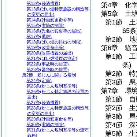
第12条
(経過措置)
第4章
化
第13条
(ばい煙特定施設の構造等
第5章
土
の変更の届出)
第14条
(計画変更命令等)
第1節
土
第15条
(実施の制限)
65条
第16条
(氏名の変更等の届出)
第17条
(承継)
第2節
地
第18条
(ばい煙の排出の制限)
第6章
騒
第19条
(改善命令等)
第20条
(改善措置の届出)
第1節
工
第21条
(ばい煙濃度の測定)
条)
第22条
(事故時の措置)
第23条
(緊急時の措置)
第2節
特
第2節
粉じんに関する規制
第24条
(定義)
第3節
悪
第25条
(粉じん規制基準等)
第7章
環
第26条
(粉じん特定施設の設置の
届出)
第1節
自
第27条
(経過措置)
第2節
生
第28条
(粉じん特定施設の構造等
の変更の届出)
第3節
屋
第29条
(計画変更命令等)
第4節
深
第30条
(実施の制限)
第31条
(粉じん規制基準等の遵守
第5節
生
義務)