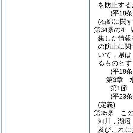
を防止する
(平18
(石綿に関
第34条の4
集した情報
の防止に関
いて，県は
るものとす
(平18
第3章
第1節
(平23
(定義)
第35条
こ
河川，湖沼
及びこれに