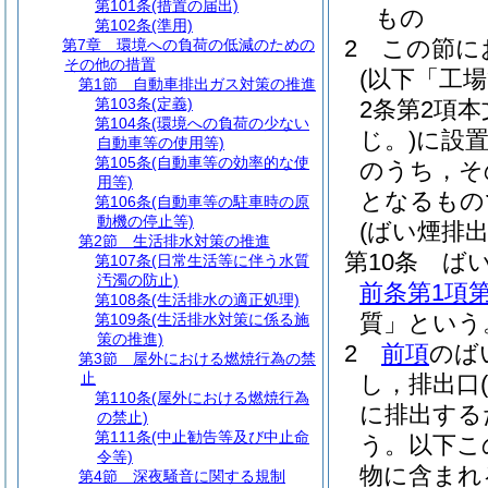
第101条
(措置の届出)
もの
第102条
(準用)
2
この節に
第7章
環境への負荷の低減のための
その他の措置
(以下「工
第1節
自動車排出ガス対策の推進
第103条
(定義)
2条第2項
第104条
(環境への負荷の少ない
じ。)
に設
自動車等の使用等)
第105条
(自動車等の効率的な使
のうち，そ
用等)
となるもの
第106条
(自動車等の駐車時の原
動機の停止等)
(ばい煙排出
第2節
生活排水対策の推進
第10条
ば
第107条
(日常生活等に伴う水質
汚濁の防止)
前条第1項第
第108条
(生活排水の適正処理)
質」という
第109条
(生活排水対策に係る施
策の推進)
2
前項
のば
第3節
屋外における燃焼行為の禁
止
し，排出口
第110条
(屋外における燃焼行為
に排出する
の禁止)
第111条
(中止勧告等及び中止命
う。以下こ
令等)
物に含まれ
第4節
深夜騒音に関する規制