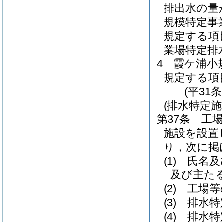
排出水の量
規模特定事
規定する項
業場特定排
4
霞ケ浦小
規定する項
(平31
(排水特定
第37条
工
施設を設置
り，次に掲
(1)
氏名及
及び主た
(2)
工場等
(3)
排水特
(4)
排水特