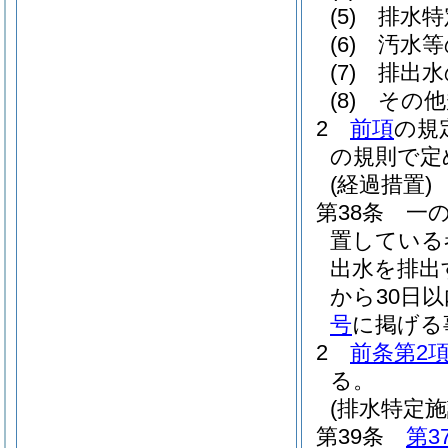
(5)
排水特
(6)
汚水等
(7)
排出水
(8)
その他
2
前項
の規
の規則で定
(経過措置)
第38条
一
置している
出水を排出
から30日
号
に掲げる
2
前条第2
る。
(排水特定
第39条
第3