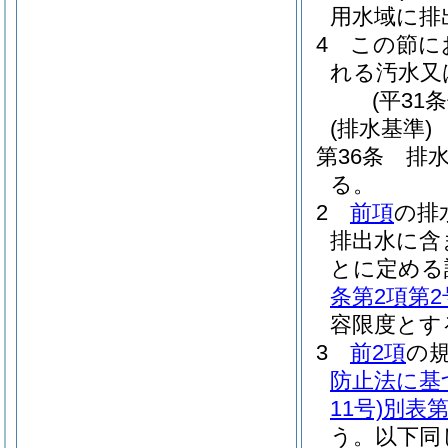
用水域に排
4
この節に
れる汚水又
(平31
(排水基準)
第36条
排
る。
2
前項
の排
排出水に含
とに定める
条第2項第2
容限度とす
3
前2項
の
防止法に基
11号)
別表第
う。以下同