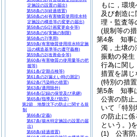
もに，環境
定施設の設置の届出)
第58条の3
(経過措置)
及び創造に
第58条の4
(有害物質使用排水特
理・監査等
定施設の構造等の変更の届出)
第58条の5
(計画変更命令等)
(規制等の措
第58条の6
(実施の制限)
第4条
知事
第58条の7
(準用)
第59条
(有害物質使用排水特定施
濁，土壌の
設の構造基準等の遵守義務)
第59条の2
(改善命令等)
振動の発生
第60条
(有害物質の使用量等の把
行為に関し
握等)
第61条
(定期点検等)
措置を講じ
第61条の2
(漏えい時の測定)
(特別の措置
第62条
(汚染時の措置)
第63条
(適用除外)
第5条
知事
第64条
(記録の保管及び承継)
公害の防止
第65条
(指導及び助言)
第2節
地盤沈下の防止に関する規
いて「特別
制
の防止に係
第66条
(定義)
第67条
(揚水特定施設の設置の届
という。)
出)
第68条
(経過措置)
(1)
公害防