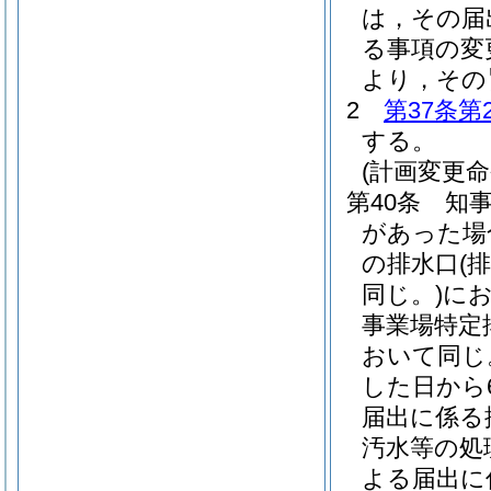
は，その届
る事項の変
より，その
2
第37条第
する。
(計画変更命
第40条
知
があった場
の排水口
(
同じ。)
に
事業場特定
おいて同じ
した日から
届出に係る
汚水等の処
よる届出に