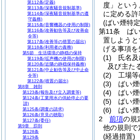
第112条
(定義)
度」という
第113条
(深夜騒音規制基準)
に定める許
第114条
(深夜騒音規制基準の遵
守義務)
(ばい煙特
第115条
(音響機器の使用の制限)
第11条
ば
第116条
(改善勧告等及び改善命
令等)
置しようと
第117条
(改善等の措置の届出)
第118条
(利用者の責務)
げる事項を
第5節
生活環境の静穏の保持
(1)
氏名及
第119条
(拡声機の使用の制限)
第120条
(近隣の静穏保持義務)
及び主た
第121条
(中止勧告等及び中止命
(2)
工場等
令等)
第122条
(措置の届出)
(3)
ばい煙
第8章
雑則
(4)
ばい煙
第123条
(報告及び立入調査等)
第124条
(工業用水の供給停止の要
(5)
ばい煙
請)
(6)
ばい煙
第125条
(調査の請求)
第126条
(意見の聴取)
2
前項
の規
第127条
(委任)
第9章
罰則
他の規則で
第128条
(経過措置)
第129条