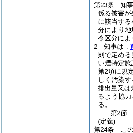
第23条
知
係る被害が
に該当する
分により地
令区分によ
2
知事は，
則で定める
い煙特定施
第2項に規
しく汚染す
排出量又は
るよう協力
る。
第2節
(定義)
第24条
こ