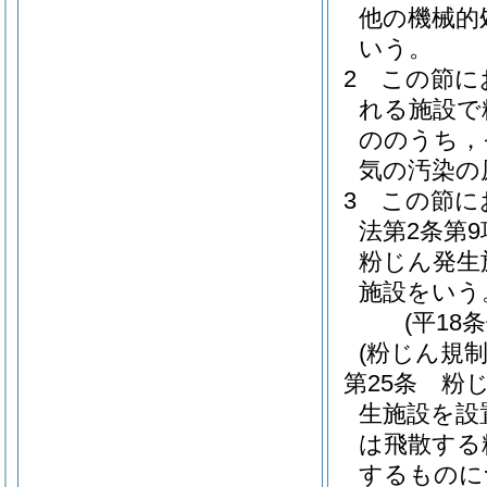
他の機械的
いう。
2
この節に
れる施設で
ののうち，
気の汚染の
3
この節に
法第2条第
粉じん発生
施設をいう
(平18
(粉じん規制
第25条
粉
生施設を設
は飛散する
するものに