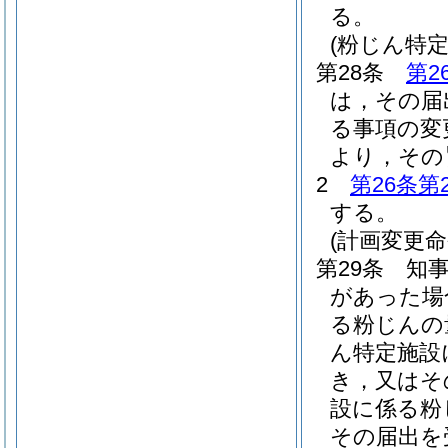
る。
(粉じん特
第28条
第2
は，その届
る事項の変
より，その
2
第26条第
する。
(計画変更命
第29条
知
があった場
る粉じんの
ん特定施設
き，又はそ
設に係る粉
その届出を