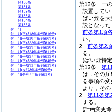
第130条
第12条
一
第131条
設置してい
第132条
第133条
ばい煙を大
第134条
設となった
第135条
付 則
前条第1項
付 則
(平成18年条例第16号)
い。
付 則
(平成18年条例第63号)
付 則
(平成22年条例第10号)
2
前条第2
付 則
(平成23年条例第28号)
付 則
(平成24年条例第11号)
る。
付 則
(平成27年条例第12号)
(ばい煙特
付 則
(平成29年条例第45号)
付 則
(平成31年条例第13号)
第13条
第1
付 則
(令和3年条例第9号)
は，その届
付 則
(令和7年条例第1号)
る事項の変
より，その
2
第11条第
する。
(計画変更命