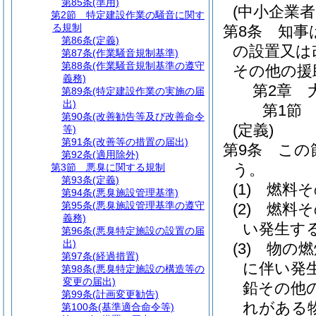
第85条
(準用)
(中小企業
第2節
特定建設作業の騒音に関す
る規制
第8条
知事
第86条
(定義)
の設置又は
第87条
(作業騒音規制基準)
第88条
(作業騒音規制基準の遵守
その他の援
義務)
第2章
第89条
(特定建設作業の実施の届
出)
第1節
第90条
(改善勧告等及び改善命令
(定義)
等)
第91条
(改善等の措置の届出)
第9条
この
第92条
(適用除外)
う。
第3節
悪臭に関する規制
第93条
(定義)
(1)
燃料そ
第94条
(悪臭施設管理基準)
第95条
(悪臭施設管理基準の遵守
(2)
燃料そ
義務)
い発生す
第96条
(悪臭特定施設の設置の届
出)
(3)
物の燃
第97条
(経過措置)
に伴い発
第98条
(悪臭特定施設の構造等の
変更の届出)
鉛その他
第99条
(計画変更勧告)
れがある
第100条
(基準適合命令等)