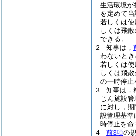
生活環境が
を定めて当
若しくは使
しくは飛散
できる。
2
知事は，
わないとき
若しくは使
しくは飛散
の一時停止
3
知事は，
じん施設管
に対し，期
設管理基準
時停止を命
4
前3項
の