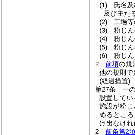
(1)
氏名及
及び主た
(2)
工場等
(3)
粉じん
(4)
粉じん
(5)
粉じん
(6)
粉じん
2
前項
の規
他の規則で
(経過措置)
第27条
一
設置してい
施設が粉じ
めるところ
け出なけれ
2
前条第2