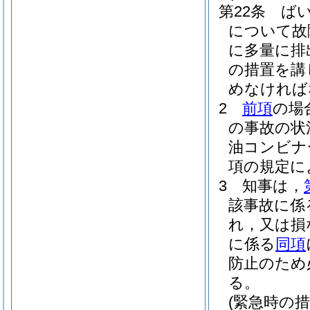
第22条
ば
について故
に多量に排
の措置を講
めなければ
2
前項
の場
の事故の状
油コンビナ
項の規定に
3
知事は，
該事故に係
れ，又は損
に係る
同項
防止のため
る。
(緊急時の措