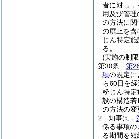
者に対し，
用及び管理
の方法に関
の廃止を含
じん特定施
る。
(実施の制限
第30条
第2
項
の規定に
ら60日を
粉じん特定
設の構造若
の方法の変
2
知事は，
係る事項の
る期間を短