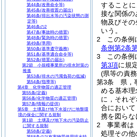
することに
第44条
(改善命令等)
第45条
(改善措置の届出)
接な関係の
第46条
(排出水等の汚染状態の測
物及びその
定等)
第46条の2
いう。
第47条
(事故時の措置)
第48条
(緊急時の措置)
2
この条例
第49条
(準用)
条例第2条第
第50条
(基準遵守義務)
第51条
(基準適合命令等)
3
この条例
第52条
(措置の届出)
第3項
に規
第2節
小規模事業所の排水対策の
推進
(県等の責務
第53条
(排水の汚濁負荷の低減)
第3条
県，
第54条
(指導等)
第4章
化学物質の適正管理
める基本理
第55条
(定義)
に，それぞ
第56条
(化学物質の適正管理)
第57条
(情報の提供)
合において
第5章
土壌及び地下水並びに地盤環
境の保全に関する規制
携を図らな
第1節
土壌及び地下水の汚染防止
2
事業者は
に関する規制
第58条
(定義)
処理その他
第58条の2
(有害物質使用排水特