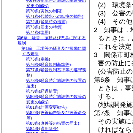
第69条
(揚水特定施設の構造等の
(2)
環境条
変更の届出)
第70条
(実施の制限)
(3)
公害の
第71条
(代替水への転換の勧告)
(4)
その他
第72条
(緊急時の措置)
第73条
(届出の特例)
2
知事は，
第74条
(準用)
るときは，
第6章
騒音，振動及び悪臭に関する
規制
これを決定
第1節
工場等の騒音及び振動に関
3
関係市町
する規制
第75条
(定義)
害の防止に
第76条
(騒音規制基準等)
第77条
(騒音規制基準等の遵守義
(公害防止の
務)
第6条
知事
第78条
(騒音特定施設等の設置の
届出)
ときは，事
第79条
(経過措置)
する。
第80条
(騒音特定施設等の数等の
変更の届出)
(地域開発
第81条
(計画変更勧告)
第7条
知事
第82条
(改善勧告等及び改善命令
等)
その実施に
第83条
(改善等の措置の届出)
ければなら
第84条
(適用除外)