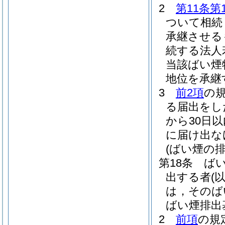
2
第11条第
ついて相続
承継させる
続する法人
当該ばい煙
地位を承継
3
前2項
の
る届出をし
から30日
に届け出な
(ばい煙の排
第18条
ば
出する者
(
は，そのば
ばい煙排出
2
前項
の規