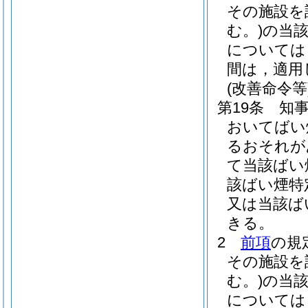
その施設を
む。)
の当
については
間は，適用
(改善命令等
第19条
知
おいてばい
るおそれが
て当該ばい
該ばい煙特
又は当該ば
きる。
2
前項
の規
その施設を
む。)
の当
については