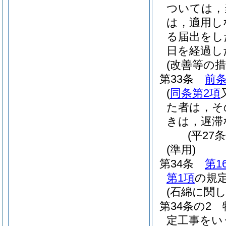
ついては，
は，適用し
る届出をし
日を経過し
(改善等の措
第33条
前条
(
同条第2項
た者は，そ
きは，遅滞
(平27
(準用)
第34条
第1
第1項
の規
(石綿に関
第34条の2
定工事をい