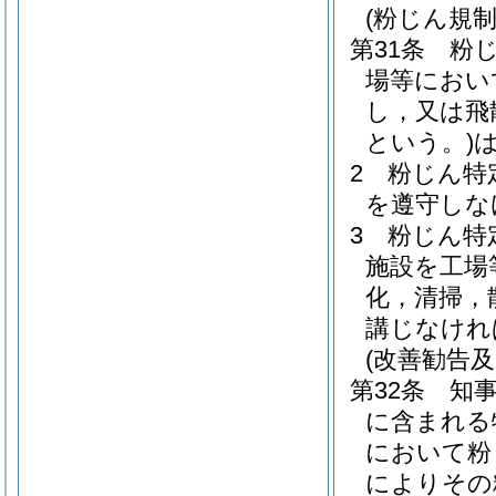
(粉じん規
第31条
粉
場等におい
し，又は飛
という。)
2
粉じん特
を遵守しな
3
粉じん特
施設を工場
化，清掃，
講じなけれ
(改善勧告
第32条
知
に含まれる
において粉
によりその