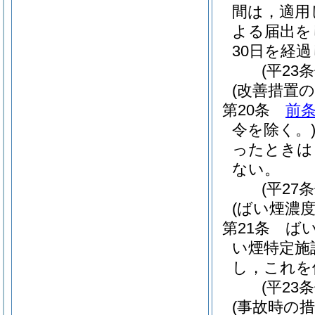
間は，適用
よる届出を
30日を経
(平23
(改善措置の
第20条
前条
令を除く。
ったときは
ない。
(平27
(ばい煙濃度
第21条
ば
い煙特定施
し，これを
(平23
(事故時の措