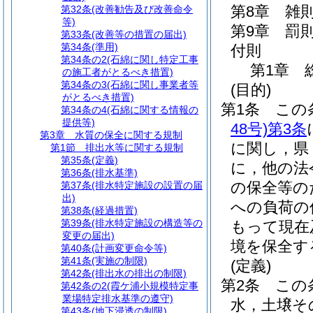
第8章
雑
第32条
(改善勧告及び改善命令
等)
第9章
罰
第33条
(改善等の措置の届出)
第34条
(準用)
付則
第34条の2
(石綿に関し特定工事
第1章
の施工者がとるべき措置)
第34条の3
(石綿に関し事業者等
(目的)
がとるべき措置)
第1条
この
第34条の4
(石綿に関する情報の
提供等)
48号)
第3条
第3章
水質の保全に関する規制
に関し，県
第1節
排出水等に関する規制
第35条
(定義)
に，他の法
第36条
(排水基準)
の保全等の
第37条
(排水特定施設の設置の届
出)
への負荷の
第38条
(経過措置)
第39条
(排水特定施設の構造等の
もって現在
変更の届出)
境を保全す
第40条
(計画変更命令等)
第41条
(実施の制限)
(定義)
第42条
(排出水の排出の制限)
第2条
この
第42条の2
(霞ケ浦小規模特定事
業場特定排水基準の遵守)
水，土壌そ
第43条
(地下浸透の制限)