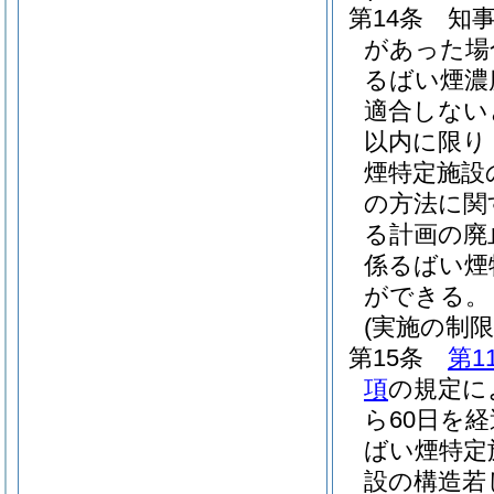
第14条
知
があった場
るばい煙濃
適合しない
以内に限り
煙特定施設
の方法に関
る計画の廃
係るばい煙
ができる。
(実施の制限
第15条
第1
項
の規定に
ら60日を
ばい煙特定
設の構造若