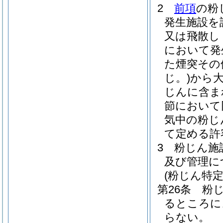
2
前項
の粉
発生施設を
又は飛散し
において発
た煙突その
じ。)
から
じんに含ま
節において
気中の粉じ
て定める許
3
粉じん施
及び管理に
(粉じん特
第26条
粉
るところに
らない。