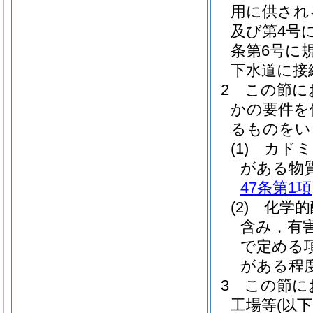
用に供され
及び第4号
条第6号に
下水道に接
2
この節に
かの要件を
るものをい
(1)
カドミ
がある物
47条第1項
(2)
化学的
含み，有
で定める
がある程
3
この節に
工場等
(以