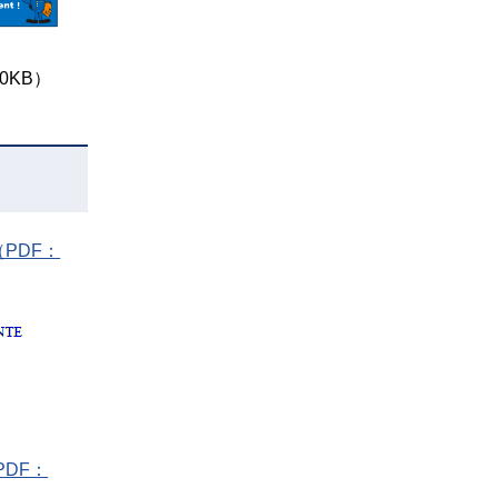
0KB）
ua（PDF：
PDF：