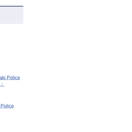
aki Police
F：
 Police