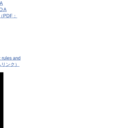
 A
O A
E（PDF：
c rules and
イトへリンク）