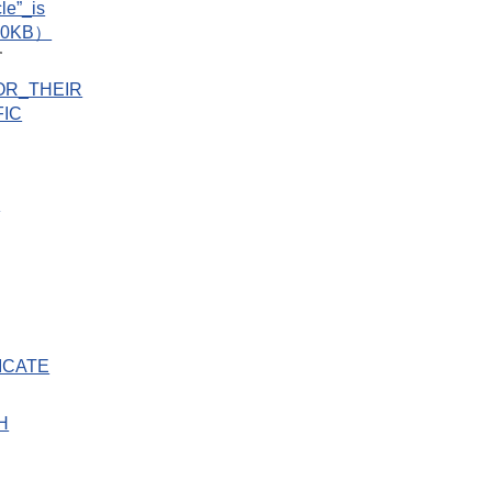
le”_is
510KB）
す
OR_THEIR
FIC
：
ICATE
H