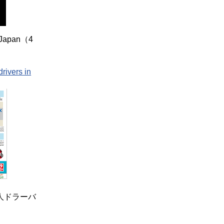
apan（4
rivers in
人ドラーバ