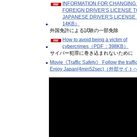
INFORMATION FOR CHANGING
FOREIGN DRIVER'S LICENSE T
JAPANESE DRIVER'S LICENS
14KB）
外国免許による試験の一部免除
How to avoid being a victim of
cybercrimes（PDF：398KB）
サイバー犯罪に巻き込まれないために
Movie《Traffic Safety》 Follow the traffi
Enjoy Japan(4min52sec)（外部サ