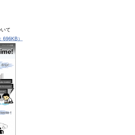
ついて
PDF：696KB）