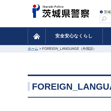
茨城
サ
イ
ト
home
安全安心なくらし
内
検
索
ホーム
> FOREIGN_LANGUAGE（外国語）
FOREIGN_LAN