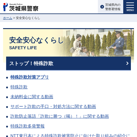
茨城県内の
警察署情報
MENU
ホーム
> 安全安心なくらし
安全安心なくらし
SAFETY LIFE
ストップ！特殊詐欺
特殊詐欺対策アプリ
特殊詐欺
未納料金に関する動画
サポート詐欺の手口・対処方法に関する動画
詐欺防止落語「詐欺に勝つ（喝）！」に関する動画
特殊詐欺多発警報
NTT東日本による特殊詐欺被害防止に向けた取り組みの紹介に