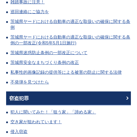
雑踏事故に注意！
巡回連絡にご協力を
茨城県ヤードにおける自動車の適正な取扱いの確保に関する条
例
茨城県ヤードにおける自動車の適正な取扱いの確保に関する条
例の一部改正(令和5年5月1日施行)
茨城県迷惑防止条例の一部改正について
茨城県安全なまちづくり条例の改正
私事性的画像記録の提供等による被害の防止に関する法律
不発弾を見つけたら
窃盗犯罪
犯人に聞いてみた！「狙う家」「諦める家」
空き家が狙われています！
侵入窃盗