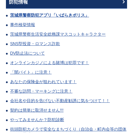
防犯情報
茨城県警察防犯アプリ「いばらきポリス」
事件検挙情報
茨城県警察生活安全総務課マスコットキャラクター
SNS型投資・ロマンス詐欺
DV防止法について
オンラインカジノによる賭博は犯罪です！
「闇バイト」に注意！
あなたの保険金が狙われています！
不審な訪問・マーキングに注意！
会社名や目的を告げない不動産勧誘に気をつけて！！
契約は簡単に取消せません!!!
やってみませんか？防犯診断
街頭防犯カメラで安全なまちづくり（自治会・町内会等の団体