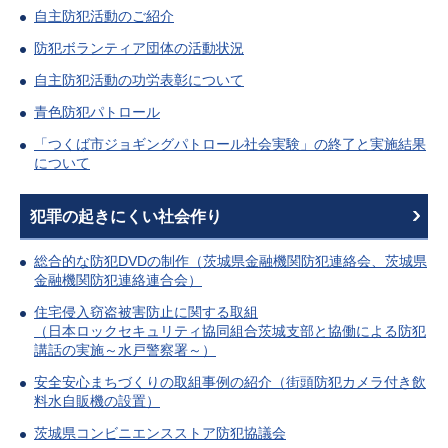
自主防犯活動のご紹介
防犯ボランティア団体の活動状況
自主防犯活動の功労表彰について
青色防犯パトロール
「つくば市ジョギングパトロール社会実験」の終了と実施結果
について
犯罪の起きにくい社会作り
総合的な防犯DVDの制作（茨城県金融機関防犯連絡会、茨城県
金融機関防犯連絡連合会）
住宅侵入窃盗被害防止に関する取組
（日本ロックセキュリティ協同組合茨城支部と協働による防犯
講話の実施～水戸警察署～）
安全安心まちづくりの取組事例の紹介（街頭防犯カメラ付き飲
料水自販機の設置）
茨城県コンビニエンスストア防犯協議会