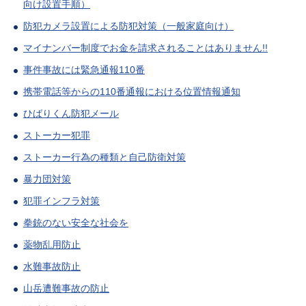
向け設置手順）
防犯カメラ設置による防犯対策（一般家庭向け）
マイナンバー制度でお金を請求されることはありません!!
事件事故には緊急通報110番
携帯電話等からの110番通報における位置情報通知
ひばりくん防犯メール
ストーカー犯罪
ストーカー行為の種類と自己防衛対策
暴力団対策
犯罪インフラ対策
拳銃のない安全な社会を
薬物乱用防止
水難事故防止
山岳遭難事故の防止