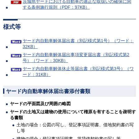
茨城県ヤードにおける自動車の適正な取扱いの確保に関
する条例施行規則（PDF：97KB）
様式等
ヤード内自動車解体届出書（別記様式第1号）（ワード：
32KB）
ヤード内自動車解体届出事項変更届出書（別記様式第2
号）（ワード：30KB）
ヤード内自動車解体休止等届出書（別記様式第3号）（ワ
ード：31KB）
ヤード内自動車解体届出書添付書類
ヤードの平面図及び周囲の略図
ヤードの土地又は建物の使用について権原を有することを疎明す
る書類
土地の場合：公図の写し、登記事項証明書、借地契約書の写
し等
建物の場合：登記事項証明書、賃貸借契約書の写し等