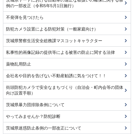
茨城県ヤードにおける自動車の適正な取扱いの確保に関する条
例の一部改正（令和5年5月1日施行）
不発弾を見つけたら
防犯カメラ設置による防犯対策（一般家庭向け）
茨城県警察生活安全総務課マスコットキャラクター
私事性的画像記録の提供等による被害の防止に関する法律
薬物乱用防止
会社名や目的を告げない不動産勧誘に気をつけて！！
街頭防犯カメラで安全なまちづくり（自治会・町内会等の団体
向け設置手順）
茨城県暴力団排除条例について
やってみませんか？防犯診断
茨城県迷惑防止条例の一部改正について