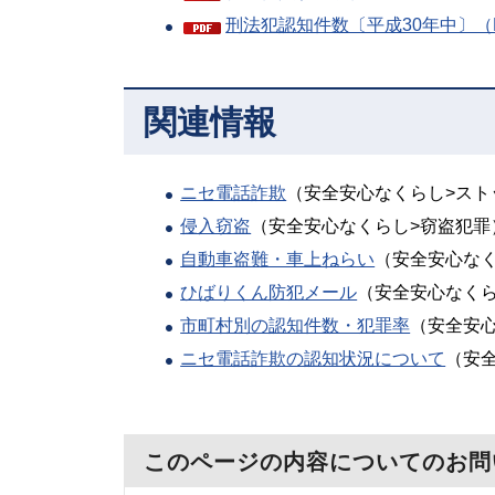
刑法犯認知件数〔平成30年中〕（P
関連情報
ニセ電話詐欺
（安全安心なくらし>スト
侵入窃盗
（安全安心なくらし>窃盗犯罪
自動車盗難・車上ねらい
（安全安心なく
ひばりくん防犯メール
（安全安心なくら
市町村別の認知件数・犯罪率
（安全安
ニセ電話詐欺の認知状況について
（安
このページの内容についてのお問