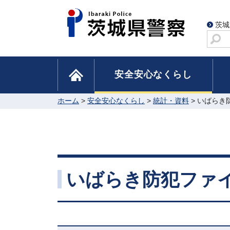
茨城
サ
イ
ト
home
安全安心なくらし
内
検
索
ホーム
>
安全安心なくらし
>
統計・資料
> いばらき
いばらき防犯ファ