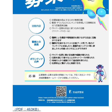
（PDF：463KB）