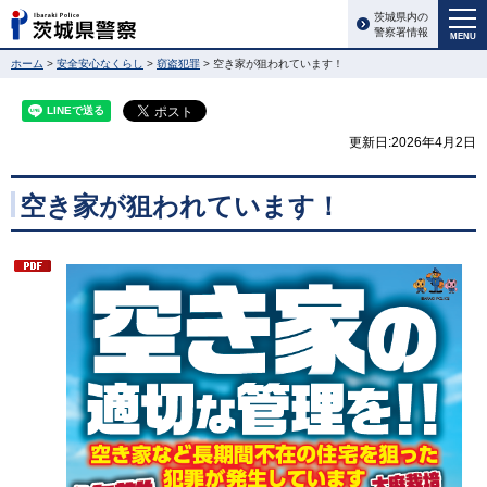
茨城県内の
警察署情報
MENU
ホーム
>
安全安心なくらし
>
窃盗犯罪
> 空き家が狙われています！
更新日:2026年4月2日
空き家が狙われています！