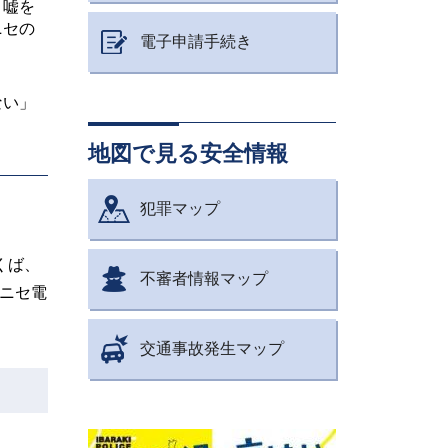
と嘘を
ニセの
電子申請手続き
ない」
地図で見る安全情報
犯罪マップ
くば、
不審者情報マップ
にニセ電
交通事故発生マップ