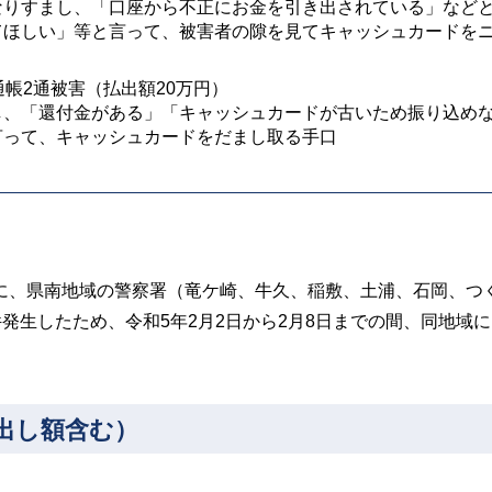
なりすまし、「口座から不正にお⾦を引き出されている」など
てほしい」等と言って、被害者の隙を見てキャッシュカードを
帳2通被害（払出額20万円）
し、「還付⾦がある」「キャッシュカードが古いため振り込め
言って、キャッシュカードをだまし取る手口
日間に、県南地域の警察署（竜ケ崎、牛久、稲敷、土浦、石岡、つ
発生したため、令和5年2月2日から2月8日までの間、同地域
い出し額含む）