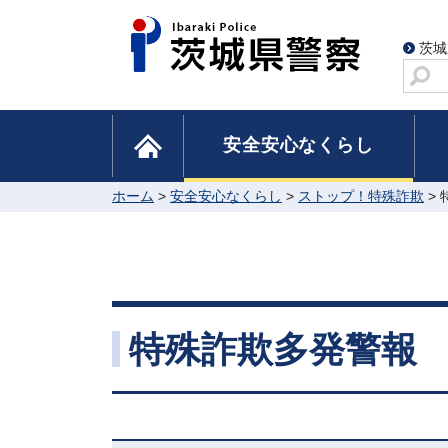
茨城
サ
イ
ト
home
安全安心なくらし
内
検
索
ホーム
>
安全安心なくらし
>
ストップ！特殊詐欺
>
特殊詐欺多発警報