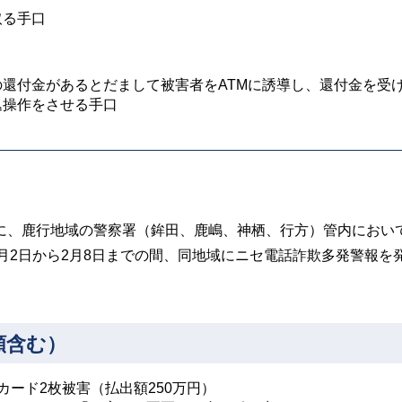
取る手口
還付金があるとだまして被害者をATMに誘導し、還付金を受
込操作をさせる手口
日間に、鹿行地域の警察署（鉾田、鹿嶋、神栖、行方）管内におい
月2日から2月8日までの間、同地域にニセ電話詐欺多発警報を
額含む）
カード2枚被害（払出額250万円）