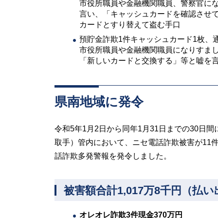
市役所職員や⾦融機関職員、警察官に
言い、「キャッシュカードを確認させ
カードとすり替えて盗む手口
預貯金詐欺1件キャッシュカード1枚、通
市役所職員や⾦融機関職員になりすま
「新しいカードと交換する」等と嘘を
県南地域に発令
令和5年1月2日から同年1月31日までの30
取手）管内において、ニセ電話詐欺被害が11件
話詐欺多発警報を発令しました。
被害額合計1,017万8千円（払
オレオレ詐欺3件現金370万円