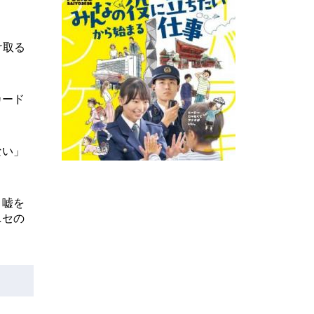
け取る
カード
ない」
と嘘を
ニセの