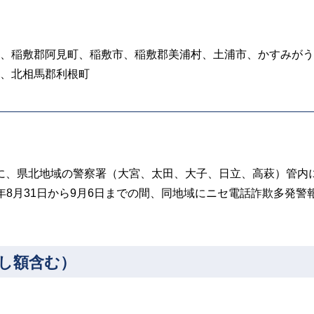
、稲敷郡阿見町、稲敷市、稲敷郡美浦村、土浦市、かすみがう
、北相馬郡利根町
日間に、県北地域の警察署（大宮、太田、大子、日立、高萩）管内
8月31日から9月6日までの間、同地域にニセ電話詐欺多発警
出し額含む）