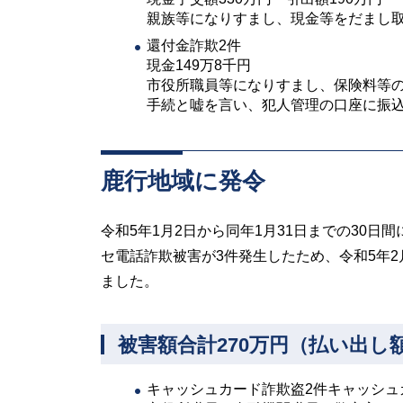
親族等になりすまし、現金等をだまし
還付金詐欺2件
現金149万8千円
市役所職員等になりすまし、保険料等の
手続と嘘を言い、犯人管理の口座に振
鹿行地域に発令
令和5年1月2日から同年1月31日までの30
セ電話詐欺被害が3件発生したため、令和5年2
ました。
被害額合計270万円（払い出し
キャッシュカード詐欺盗2件キャッシュ