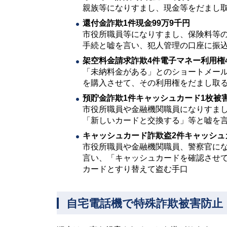
親族等になりすまし、現⾦等をだまし
還付⾦詐欺1件現金99万9千円
市役所職員等になりすまし、保険料等の
手続と嘘を言い、犯人管理の口座に振
架空料金請求詐欺4件電⼦マネー利⽤権4
「未納料金がある」とのショートメー
を購入させて、その利用権をだまし取
預貯金詐欺1件キャッシュカード1枚被
市役所職員や⾦融機関職員になりすま
「新しいカードと交換する」等と嘘を
キャッシュカード詐欺盗2件キャッシュカ
市役所職員や金融機関職員、警察官に
言い、「キャッシュカードを確認させ
カードとすり替えて盗む手口
自宅電話機で特殊詐欺被害防止