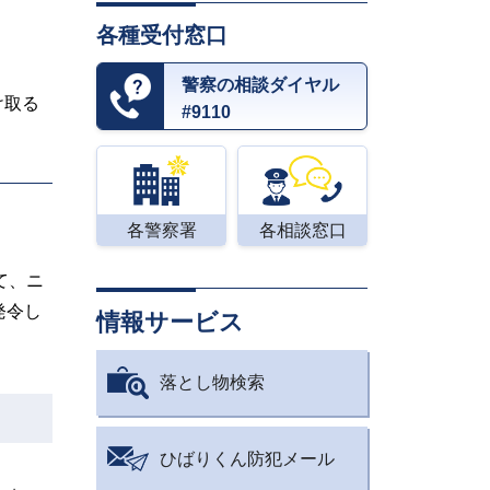
各種受付窓口
警察の相談ダイヤル
け取る
#9110
各警察署
各相談窓口
て、ニ
発令し
情報サービス
落とし物検索
ひばりくん防犯メール