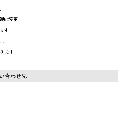
定
話機に変更
ます
す。
も対応中
い合わせ先