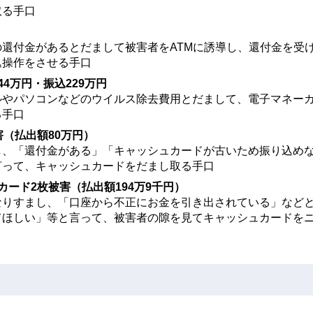
取る手⼝
還付⾦があるとだまして被害者をATMに誘導し、還付金を受
込操作をさせる手口
4万円・振込229万円
ルやパソコンなどのウイルス除去費用とだまして、電子マネー
る手口
害（払出額80万円）
し、「還付金がある」「キャッシュカードが古いため振り込め
言って、キャッシュカードをだまし取る手口
ード2枚被害（払出額194万9千円）
なりすまし、「口座から不正にお金を引き出されている」など
てほしい」等と言って、被害者の隙を見てキャッシュカードを