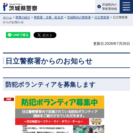
茨城県内の
警察署情報
MENU
ホーム
>
県警の紹介
>
警察署・交番・駐在所
>
茨城県内の警察署
>
日立警察署
> 日立警察署
からのお知らせ
更新日:2026年7月26日
日立警察署からのお知らせ
防犯ボランティアを募集します