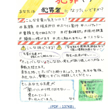
（PDF：137KB）