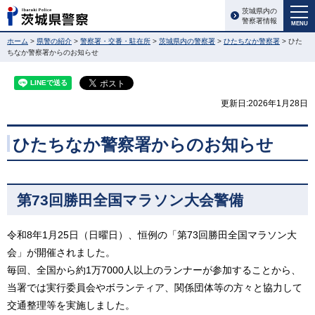
茨城県内の
警察署情報
MENU
ホーム
>
県警の紹介
>
警察署・交番・駐在所
>
茨城県内の警察署
>
ひたちなか警察署
> ひた
ちなか警察署からのお知らせ
更新日:2026年1月28日
ひたちなか警察署からのお知らせ
第73回勝田全国マラソン大会警備
令和8年1月25日（日曜日）、恒例の「第73回勝田全国マラソン大
会」が開催されました。
毎回、全国から約1万7000人以上のランナーが参加することから、
当署では実行委員会やボランティア、関係団体等の方々と協力して
交通整理等を実施しました。