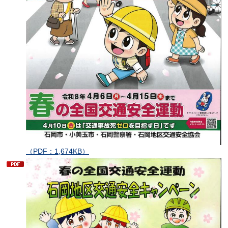
（PDF：1,674KB）