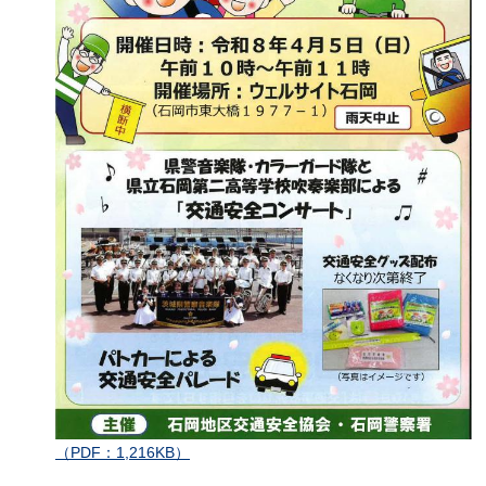
（PDF：1,216KB）