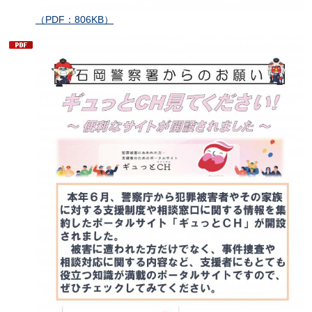
（PDF：806KB）