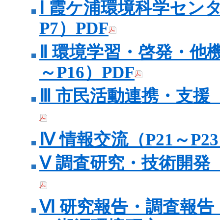
Ⅰ 霞ケ浦環境科学セン
P7）PDF
Ⅱ 環境学習・啓発・他
～P16）PDF
Ⅲ 市民活動連携・支援（P
Ⅳ 情報交流（P21～P23
Ⅴ 調査研究・技術開発（P
Ⅵ 研究報告・調査報告（