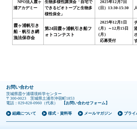
NPO法人霞ヶ
生物多様性講演会「自宅で
2025年12月7日
浦アカデミー
できるビオトープと生物多
（日）13:30-15:30
様性保全」
2025年12月1日
霞ヶ浦帆引き
第24回霞ヶ浦帆引き船フ
（月）～12月15日
船・帆引き網
ォトコンテスト
（月）
漁法保存会
応募受付
お問い合わせ
茨城県霞ケ浦環境科学センター
〒300-0023 茨城県土浦市沖宿町1853
電話：029-828-0960（代表）
【お問い合わせフォーム】
組織について
様式・資料等
メールマガジン
プライ