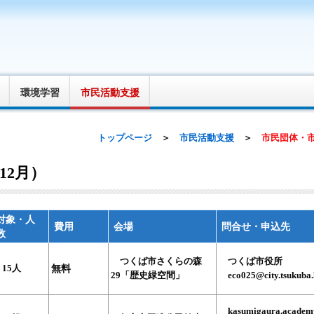
環境学習
市民活動支援
トップページ
＞
市民活動支援
＞
市民団体・市
12月）
対象・人
費用
会場
問合せ・申込先
数
つくば市さくらの森
つくば市役所
15人
無料
29「歴史緑空間」
eco025@city.tsukuba.
kasumigaura.ac