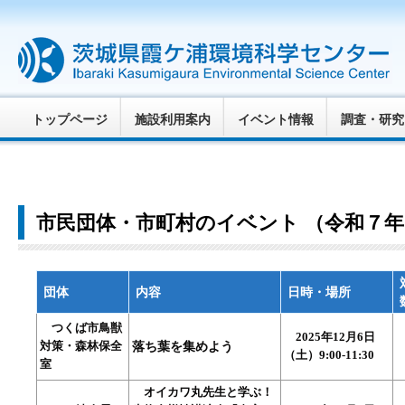
トップページ
施設利用案内
イベント情報
調査・研究
市民団体・市町村のイベント （令和７年
団体
内容
日時・場所
つくば市鳥獣
2025年12月6日
対策・森林保全
落ち葉を集めよう
（土）9:00-11:30
室
オイカワ丸先生と学ぶ！