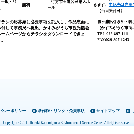
一般・80
行方市玉造公民館大ホ
無料
きます。
申込先は専用
人
ール
（当日受付可）
チラシの応募票に必要事項を記入し、作品裏面に
霞ヶ浦帆引き船・帆
添付して事務局へ提出。かすみがうら市観光協会
（かすみがうら市商
ホームページからチラシをダウンロードできま
TEL:029‐897‐1111
す。
FAX:029‐897‐1243
バシーポリシー
著作権・リンク・免責事項
サイトマップ
Copyright © 2011 Ibaraki Kasumigaura Environmental Science Center. All rights reserved.