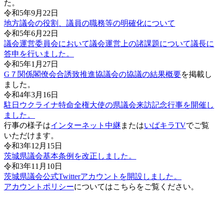
た。
令和5年9月22日
地方議会の役割、議員の職務等の明確化について
令和5年6月22日
議会運営委員会において議会運営上の諸課題について議長に
答申を行いました。
令和5年1月27日
G７関係閣僚会合誘致推進協議会の協議の結果概要
を掲載し
ました。
令和4年3月16日
駐日ウクライナ特命全権大使の県議会来訪記念行事を開催し
ました。
行事の様子は
インターネット中継
または
いばキラTV
でご覧
いただけます。
令和3年12月15日
茨城県議会基本条例を改正しました。
令和3年11月10日
茨城県議会公式Twitterアカウントを開設しました。
アカウントポリシー
についてはこちらをご覧ください。