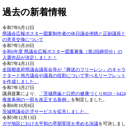
過去の新着情報
令和7年6月12日
県議会広報ポスター図案制作者の休日議会傍聴と正副議長と
の意見交換について
令和7年5月20日
令和6年度 県議会広報ポスター図案募集（第2回締切分）の
入選作品が決定しました！
令和7年4月21日
全国都道府県議会議長会等が『葬送のフリーレン』のキャラ
クターと地方議会や議員の役割について学べるリーフレット
を作成しました。
令和7年3月27日
議員提案により、
「茨城県歯と口腔の健康づくり8020・6424
推進条例の一部を改正する条例」
を制定しました。
令和6年10月8日
茨城県議会託児サービスを拡充しました。
令和5年12月13日
ガザ地区における平和の早期実現を求める決議
を可決しまし