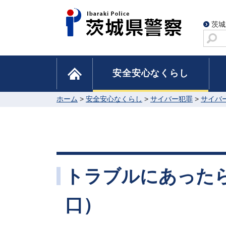
茨城
サ
イ
ト
home
安全安心なくらし
内
検
索
ホーム
>
安全安心なくらし
>
サイバー犯罪
>
サイバ
トラブルにあった
口）