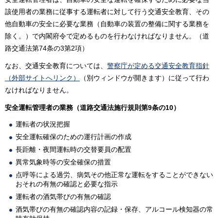
該使用者の業務に従事する運転者に対して行う交通安全教育、その
他自動車の安全に必要な業務（自動車の装置の整備に関する業務を
除く。）で内閣府令で定めるものを行わなければなりません。（道
路交通法第74条の3第2項）
なお、交通安全教育については、
警察庁が定める交通安全教育指針
（外部サイトへリンク）
（別ウィンドウが開きます）に従って行わ
なければなりません。
安全運転管理者の業務（道路交通法施行規則第9条の10）
運転者の状況把握
安全運転確保のための運行計画の作成
長距離・夜間運転時の交替要員の配置
異常気象時等の安全確保の措置
点呼等による過労、病気その他正常な運転をすることができない
おそれの有無の確認と必要な指示
運転者の酒気帯びの有無の確認
酒気帯びの有無の確認内容の記録・保存、アルコール検知器の常