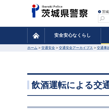
茨城
サ
イ
ト
home
安全安心なくらし
内
検
索
ホーム
>
交通安全
>
交通安全アーカイブス
>
交通事
飲酒運転による交通