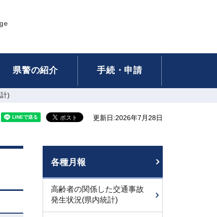
age
県警の紹介
手続・申請
計)
更新日:2026年7月28日
各種月報
高齢者の関係した交通事故
発生状況(県内統計)