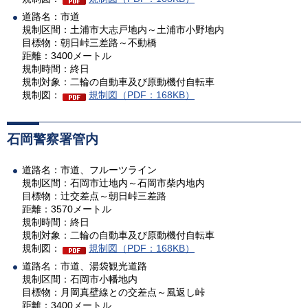
道路名：市道
規制区間：土浦市大志戸地内～土浦市小野地内
目標物：朝日峠三差路～不動橋
距離：3400メートル
規制時間：終日
規制対象：二輪の自動車及び原動機付自転車
規制図：
規制図（PDF：168KB）
石岡警察署管内
道路名：市道、フルーツライン
規制区間：石岡市辻地内～石岡市柴内地内
目標物：辻交差点～朝日峠三差路
距離：3570メートル
規制時間：終日
規制対象：二輪の自動車及び原動機付自転車
規制図：
規制図（PDF：168KB）
道路名：市道、湯袋観光道路
規制区間：石岡市小幡地内
目標物：月岡真壁線との交差点～風返し峠
距離：3400メートル