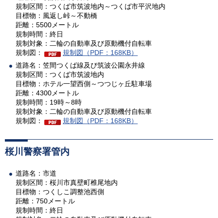
規制区間：つくば市筑波地内～つくば市平沢地内
目標物：風返し峠～不動橋
距離：5500メートル
規制時間：終日
規制対象：二輪の自動車及び原動機付自転車
規制図：
規制図（PDF：168KB）
道路名：笠間つくば線及び筑波公園永井線
規制区間：つくば市筑波地内
目標物：ホテル一望西側～つつじヶ丘駐車場
距離：4300メートル
規制時間：19時～8時
規制対象：二輪の自動車及び原動機付自転車
規制図：
規制図（PDF：168KB）
桜川警察署管内
道路名：市道
規制区間：桜川市真壁町椎尾地内
目標物：つくしこ調整池西側
距離：750メートル
規制時間：終日