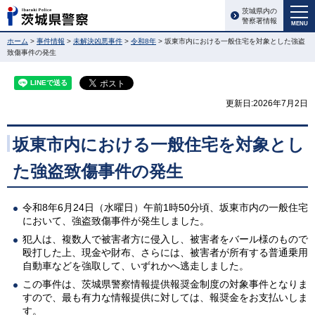
茨城県内の
警察署情報
MENU
ホーム
>
事件情報
>
未解決凶悪事件
>
令和8年
> 坂東市内における一般住宅を対象とした強盗
致傷事件の発生
更新日:2026年7月2日
坂東市内における一般住宅を対象とし
た強盗致傷事件の発生
令和8年6月24日（水曜日）午前1時50分頃、坂東市内の一般住宅
において、強盗致傷事件が発生しました。
犯人は、複数人で被害者方に侵入し、被害者をバール様のもので
殴打した上、現金や財布、さらには、被害者が所有する普通乗用
自動車などを強取して、いずれかへ逃走しました。
この事件は、茨城県警察情報提供報奨金制度の対象事件となりま
すので、最も有力な情報提供に対しては、報奨金をお支払いしま
す。