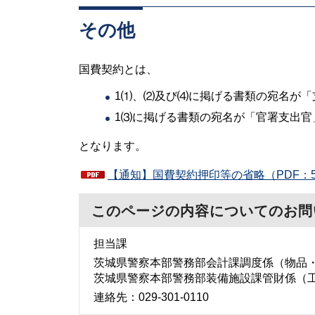
その他
国費契約とは、
1⑴、⑵及び⑷に掲げる書類の宛名が「
1⑶に掲げる書類の宛名が「官署支出官
となります。
【通知】国費契約押印等の省略（PDF：5
このページの内容についてのお問
担当課
茨城県警察本部警務部会計課調度係（物品
茨城県警察本部警務部装備施設課管財係（
連絡先：029-301-0110