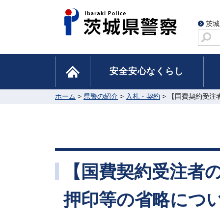
茨城
サ
イ
ト
home
安全安心なくらし
内
検
索
ホーム
>
県警の紹介
>
入札・契約
> 【国費契約受
【国費契約受注者
押印等の省略につ