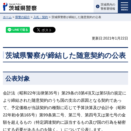
茨城県内の
警察署情報
MENU
ホーム
>
県警の紹介
>
入札・契約
> 茨城県警察が締結した随意契約の公表
更新日:2021年1月22日
茨城県警察が締結した随意契約の公表
公表対象
会計法（昭和22年法律第35号）第29条の3第4項又は第5項の規定に
より締結された随意契約のうち国の支出の原因となる契約であっ
て、予定価格が当該契約の種類に応じて予算決算及び会計令（昭和
22年勅令第165号）第99条第二号、第三号、第四号又は第七号の金
額を超えるもの（特定調達契約に該当するもの及び国の行為を秘密
にする必要があるものを除く。）について公表します。