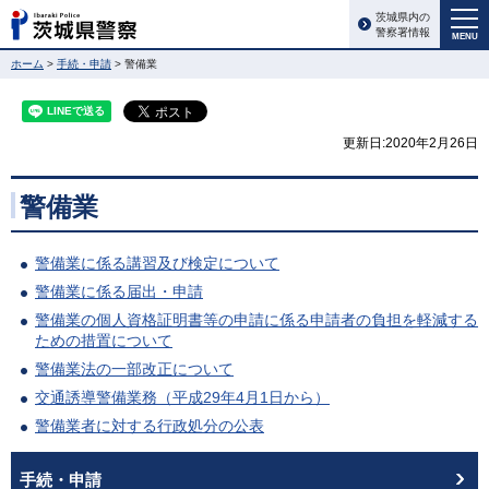
茨城県内の
警察署情報
MENU
ホーム
>
手続・申請
> 警備業
更新日:2020年2月26日
警備業
警備業に係る講習及び検定について
警備業に係る届出・申請
警備業の個人資格証明書等の申請に係る申請者の負担を軽減する
ための措置について
警備業法の一部改正について
交通誘導警備業務（平成29年4月1日から）
警備業者に対する行政処分の公表
手続・申請