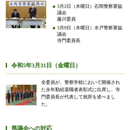
3月2日（木曜日）石岡警察署協
議会
藤川委員
3月9日（木曜日）水戸警察署協
議会
寺門委員長
令和5年3月31日（金曜日）
全委員が、警察学校において開催され
た永年勤続退職者表彰式に出席し、寺
門委員長が代表して祝辞を述べまし
た。
県議会への対応