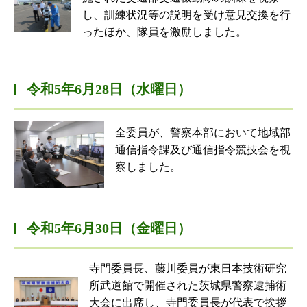
し、訓練状況等の説明を受け意見交換を行
ったほか、隊員を激励しました。
令和5年6月28日（水曜日）
全委員が、警察本部において地域部
通信指令課及び通信指令競技会を視
察しました。
令和5年6月30日（金曜日）
寺門委員長、藤川委員が東日本技術研究
所武道館で開催された茨城県警察逮捕術
大会に出席し、寺門委員長が代表で挨拶