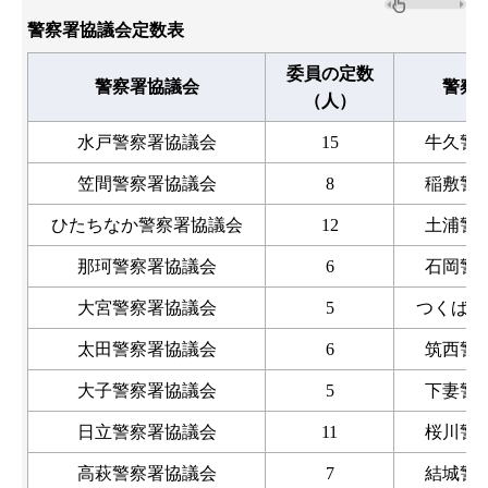
警察署協議会定数表
委員の定数
警察署協議会
警察
（人）
水戸警察署協議会
15
牛久警
笠間警察署協議会
8
稲敷警
ひたちなか警察署協議会
12
土浦警
那珂警察署協議会
6
石岡警
大宮警察署協議会
5
つくば警
太田警察署協議会
6
筑西警
大子警察署協議会
5
下妻警
日立警察署協議会
11
桜川警
高萩警察署協議会
7
結城警