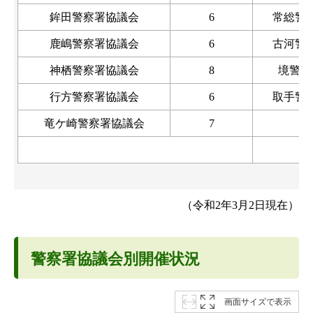
鉾田警察署協議会
6
常総警
鹿嶋警察署協議会
6
古河警
神栖警察署協議会
8
境警察
行方警察署協議会
6
取手警
竜ケ崎警察署協議会
7
（令和2年3月2日現在）
警察署協議会別開催状況
画面サイズで表示