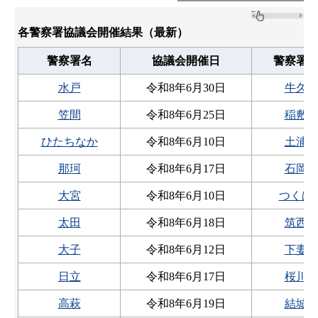
各警察署協議会開催結果（最新）
警察署名
協議会開催日
警察署
水戸
令和8年6月30日
牛久
笠間
令和8年6月25日
稲敷
ひたちなか
令和8年6月10日
土浦
那珂
令和8年6月17日
石岡
大宮
令和8年6月10日
つくば
太田
令和8年6月18日
筑西
大子
令和8年6月12日
下妻
日立
令和8年6月17日
桜川
高萩
令和8年6月19日
結城