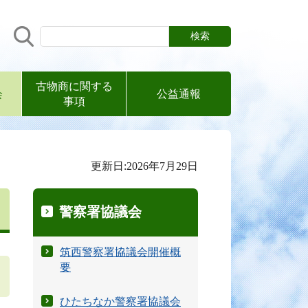
サイト内検索
古物商に関する
会
公益通報
事項
更新日:2026年7月29日
警察署協議会
筑西警察署協議会開催概
要
ひたちなか警察署協議会