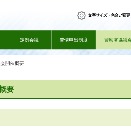
文字サイズ・色合い変更
定例会議
苦情申出制度
警察署協議
議会開催概要
概要