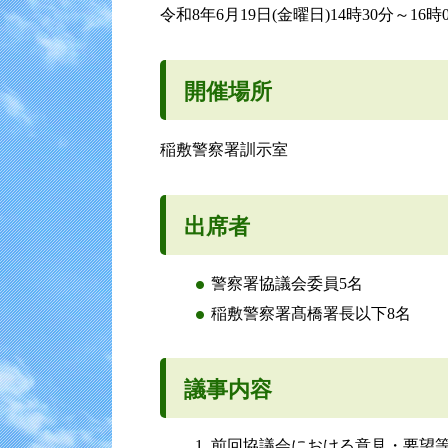
令和8年6月19日(金曜日)14時30分～16時
開催場所
稲敷警察署訓示室
出席者
警察署協議会委員5名
稲敷警察署髙橋署長以下8名
議事内容
前回協議会における意見・要望