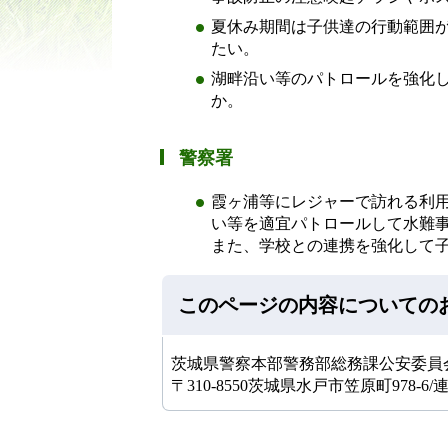
夏休み期間は子供達の行動範囲
たい。
湖畔沿い等のパトロールを強化
か。
警察署
霞ヶ浦等にレジャーで訪れる利
い等を適宜パトロールして水難
また、学校との連携を強化して
このページの内容についての
茨城県警察本部警務部総務課公安委員
〒310-8550茨城県水戸市笠原町978-6/連