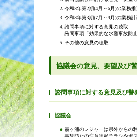
令和8年第2期(4月～6月)の業
令和8年第3期(7月～9月)の業
諮問事項に対する意見の聴取
諮問事項「効果的な水難事故防
その他の意見の聴取
協議会の意見、要望及び
諮問事項に対する意見及び警
協議会
霞ヶ浦のレジャーは県外からの
事故防止の注意喚起チラシやポ