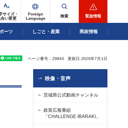
字サイズ・
Foreign
検索
緊急情報
色合い変更
Language
ポーツ
しごと・産業
県政情報
ページ番号：29840
更新日:2026年7月1日
映像・音声
茨城県公式動画チャンネル
政策広報番組
「CHALLENGE IBARAKI」