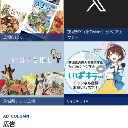
茨城県X（旧Twitter）公式 アカ
広報ひばり
ウント
茨城県テレビ広報
いばキラTV
広告