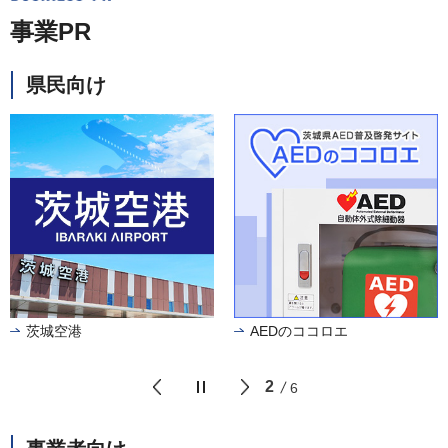
事業PR
県民向け
茨城空港
AEDのココロエ
2
6
前のスライドを表示
次のスライドを表示