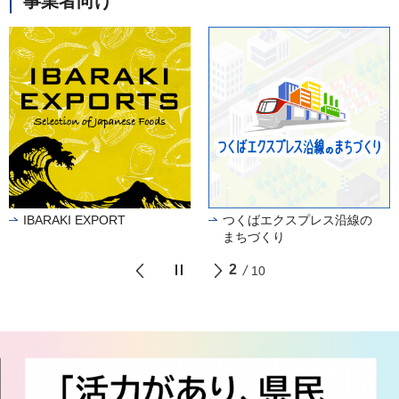
事業者向け
IBARAKI EXPORT
つくばエクスプレス沿線の
まちづくり
2
10
前のスライドを表示
次のスライドを表示