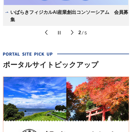
変わる茨城！～最新の政策などを動画やSNSで紹介し
いばらきフィジカルAI産業創出コンソーシアム 会員募
いま、いばらきが咲いている - IBARAKI is
いばベジスタイル～野菜350gで高血圧予防～
ひとり親の皆さまの育児と仕事の両立やキャリアアップ
ています～
集
Blossoming -
をサポートします！
前のスライドを表示
次のスライドを表
2
5
ポータルサイトピックアップ