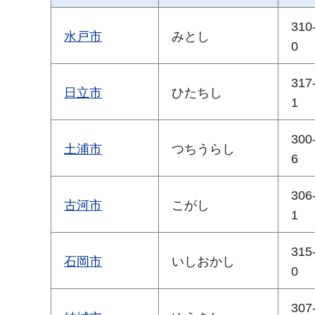
310
水戸市
みとし
0
317
日立市
ひたちし
1
300
土浦市
つちうらし
6
306
古河市
こがし
1
315
石岡市
いしおかし
0
307