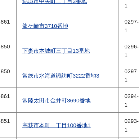
結城市中央町二丁目3番地
1
-861
0297-
龍ケ崎市3710番地
1
-850
0296-
下妻市本城町三丁目13番地
1
-850
0297-
常総市水海道諏訪町3222番地3
1
-861
0294-
常陸太田市金井町3690番地
1
-851
0293-
高萩市本町一丁目100番地1
1