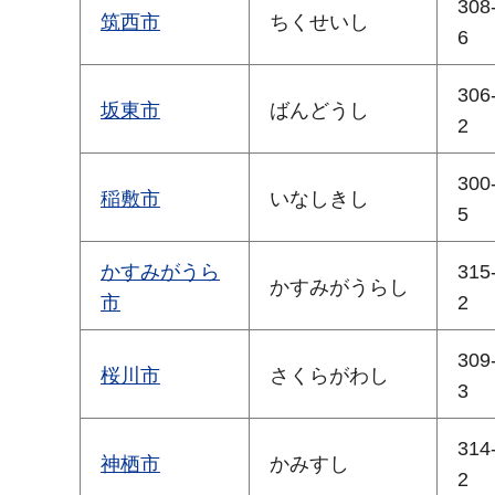
308
筑西市
ちくせいし
6
306
坂東市
ばんどうし
2
300
稲敷市
いなしきし
5
かすみがうら
315
かすみがうらし
市
2
309
桜川市
さくらがわし
3
314
神栖市
かみすし
2