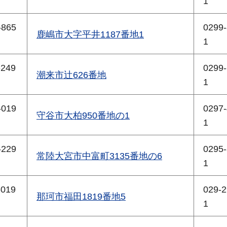
1
-865
0299-
鹿嶋市大字平井1187番地1
1
-249
0299-
潮来市辻626番地
1
-019
0297-
守谷市大柏950番地の1
1
-229
0295-
常陸大宮市中富町3135番地の6
1
-019
029-2
那珂市福田1819番地5
1