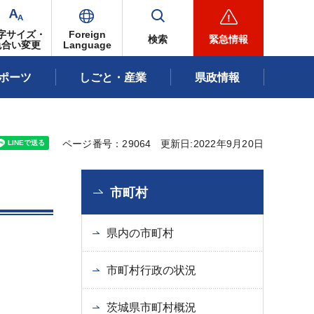
字サイズ・
Foreign
検索
緊急情報
色合い変更
Language
ポーツ
しごと・産業
県政情報
ページ番号：29064
更新日:2022年9月20日
市町村
県内の市町村
市町村行政の状況
茨城県市町村概況