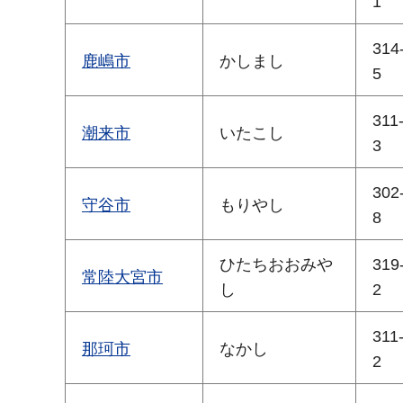
1
314
鹿嶋市
かしまし
5
311
潮来市
いたこし
3
302
守谷市
もりやし
8
ひたちおおみや
319
常陸大宮市
し
2
311
那珂市
なかし
2