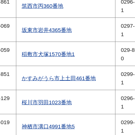
-861
0296-
筑西市丙360番地
1
-069
0297-
坂東市岩井4365番地
1
-059
029-8
稲敷市犬塚1570番地1
0
-851
0299-
かすみがうら市上土田461番地
1
-129
0296-
桜川市羽田1023番地
1
-019
0299-
神栖市溝口4991番地5
1