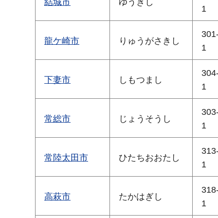
結城市
ゆうきし
1
301
龍ケ崎市
りゅうがさきし
1
304
下妻市
しもつまし
1
303
常総市
じょうそうし
1
313
常陸太田市
ひたちおおたし
1
318
高萩市
たかはぎし
1