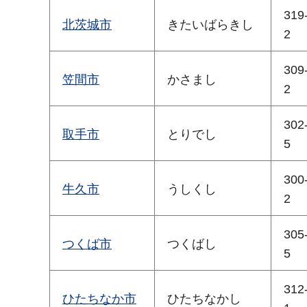
319
北茨城市
きたいばらきし
2
309
笠間市
かさまし
2
302
取手市
とりでし
5
300
牛久市
うしくし
2
305
つくば市
つくばし
5
312
ひたちなか市
ひたちなかし