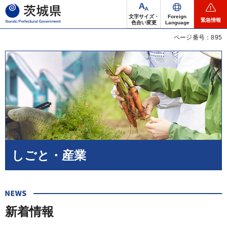
茨城県
文字サイズ・
Foreign
緊急情報
色合い変更
Language
ページ番号：895
しごと・産業
新着情報