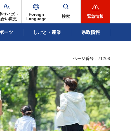
字サイズ・
Foreign
検索
緊急情報
色合い変更
Language
ポーツ
しごと・産業
県政情報
ページ番号：71208