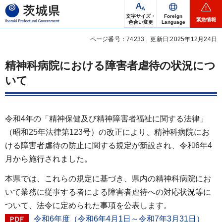
茨城県
文字サイズ・
Foreign
緊急情報
色合い変更
Language
ページ番号：74233
更新日:2025年12月24日
精神科病院における障害者虐待の状況につ
いて
令和4年の「精神保健及び精神障害者福祉に関する法律」
（昭和25年法律第123号）の改正により、精神科病院にお
ける障害者虐待の防止に関する規定が新設され、令和6年4
月から施行されました。
本県では、これらの規定に基づき、県内の精神科病院にお
いて業務に従事する者による障害者虐待への対応状況等に
ついて、法令に定められた事項を公表します。
令和6年度（令和6年4月1日～令和7年3月31日）