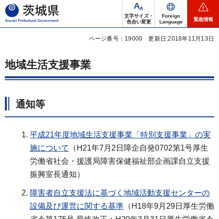
茨城県
文字サイズ・
Foreign
緊急情報
色合い変更
Language
ページ番号：19000
更新日:2018年11月13日
地域生活支援事業
通知等
平成21年度地域生活支援事業「特別支援事業」の実
施について
（H21年7月2日障企自発0702第1号厚生
労働省社会・援護局障害保健福祉部企画課自立支援
振興室長通知）
障害者自立支援法に基づく地域活動支援センターの
設備及び運営に関する基準
（H18年9月29日厚生労働