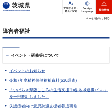
茨城県
文字サイズ・
Foreign
緊急情報
色合い変更
Language
ページ番号：980
障害者福祉
イベント・研修等について
イベントのお知らせ
令和7年度精神保健福祉資料(630調査)
「いばらき県版こころの生活支援手帳-地域連携パス-」
を一部改訂しました。
失語症者向け意思疎通支援者養成研修