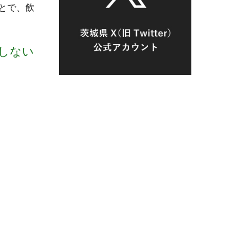
とで、飲
しない