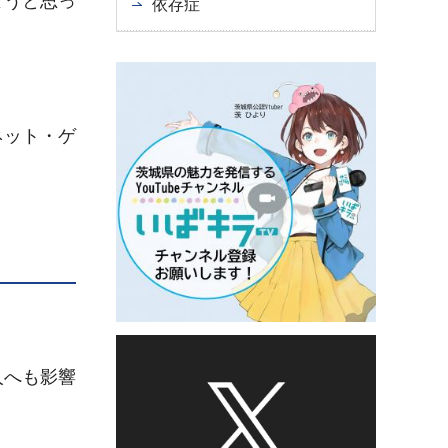
ようと思っ
依存症
ネット・ゲ
。
人へも影響