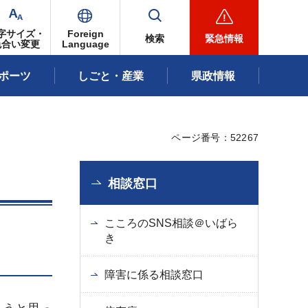
字サイズ・
Foreign
検索
緊急情報
色合い変更
Language
ポーツ
しごと・産業
県政情報
ページ番号：52267
相談窓口
こころのSNS相談＠いばら
き
障害に係る相談窓口