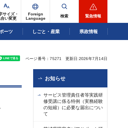
字サイズ・
Foreign
検索
緊急情報
色合い変更
Language
ポーツ
しごと・産業
県政情報
ページ番号：75271
更新日:2026年7月14日
お知らせ
サービス管理責任者等実践研
修受講に係る特例（実務経験
。
の短縮）に必要な届出につい
て