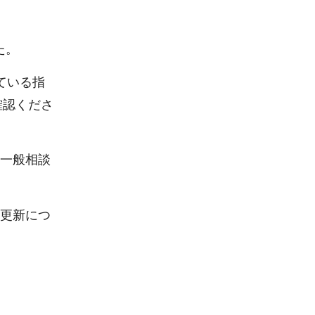
た。
ている指
確認くださ
に一般相談
定更新につ