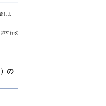
施しま
：独立行政
修）の