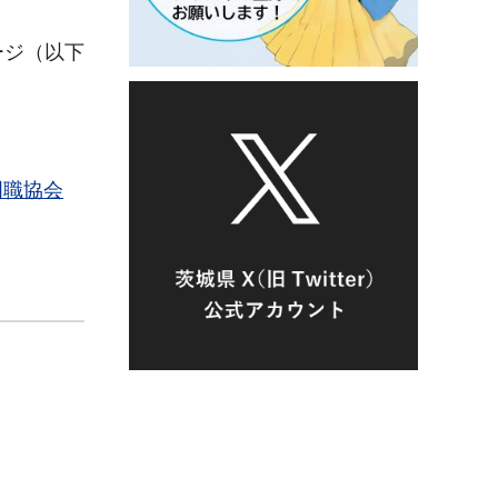
ージ（以下
門職協会