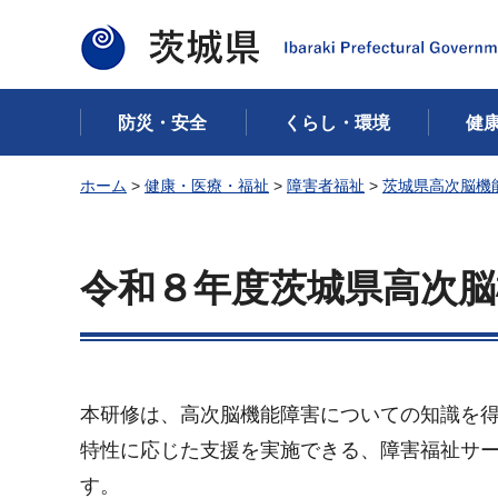
茨城県
防災・安全
くらし・環境
健
ホーム
>
健康・医療・福祉
>
障害者福祉
>
茨城県高次脳機
令和８年度茨城県高次脳
本研修は、高次脳機能障害についての知識を
特性に応じた支援を実施できる、障害福祉サ
す。