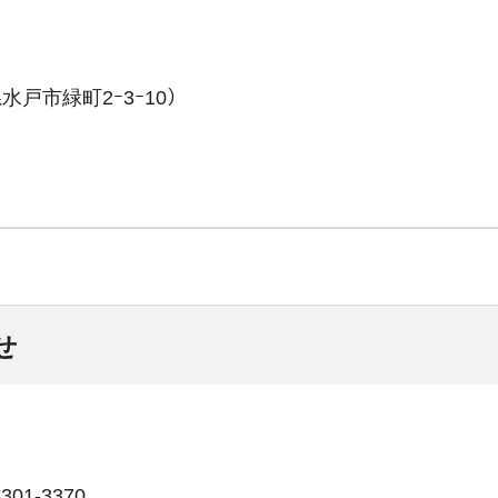
戸市緑町2ｰ3ｰ10）
せ
01-3370