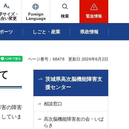
字サイズ・
Foreign
検索
緊急情報
色合い変更
Language
ポーツ
しごと・産業
県政情報
ページ番号：68478
更新日:2026年6月2日
て
茨城県高次脳機能障害支
援センター
相談窓口
障害の障害
としていま
高次脳機能障害友の会・いば
らき