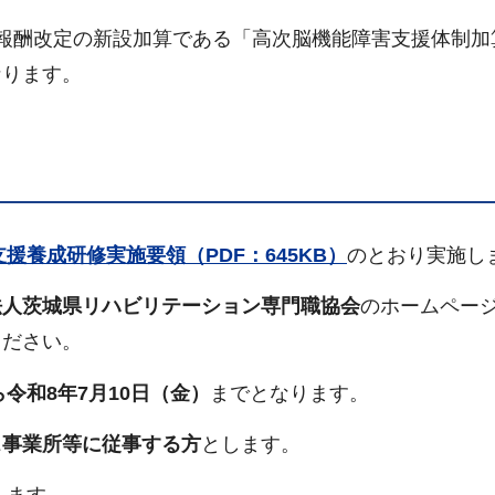
報酬改定の新設加算である「高次脳機能障害支援体制加
なります。
援養成研修実施要領（PDF：645KB）
のとおり実施し
法人茨城県リハビリテーション専門職協会
のホームペー
ください。
令和8年7月10日（金）
までとなります。
ス事業所等に従事する方
とします。