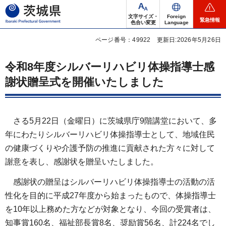
茨城県
文字サイズ・
Foreign
緊急情報
色合い変更
Language
ページ番号：49922
更新日:2026年5月26日
令和8年度シルバーリハビリ体操指導士感
謝状贈呈式を開催いたしました
さる5月22日（金曜日）に茨城県庁9階講堂において、多
年にわたりシルバーリハビリ体操指導士として、地域住民
の健康づくりや介護予防の推進に貢献された方々に対して
謝意を表し、感謝状を贈呈いたしました。
感謝状の贈呈はシルバーリハビリ体操指導士の活動の活
性化を目的に平成27年度から始まったもので、体操指導士
を10年以上務めた方などが対象となり、今回の受賞者は、
知事賞160名、福祉部長賞8名、奨励賞56名、計224名でし