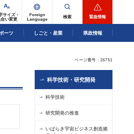
字サイズ・
Foreign
検索
緊急情報
色合い変更
Language
ポーツ
しごと・産業
県政情報
ページ番号：26751
科学技術・研究開発
科学技術
研究開発の推進
いばらき宇宙ビジネス創造拠